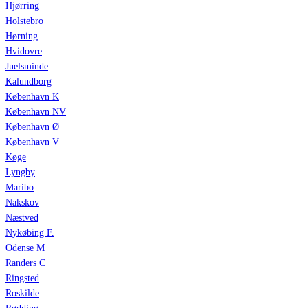
Hjørring
Holstebro
Hørning
Hvidovre
Juelsminde
Kalundborg
København K
København NV
København Ø
København V
Køge
Lyngby
Maribo
Nakskov
Næstved
Nykøbing F.
Odense M
Randers C
Ringsted
Roskilde