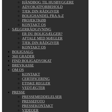
HÅNDBOG TIL HUSBYGGERE
ADVOKATFORBEHOLD
TJEK DIN RÅDGIVER
BOLIGHANDEL FRA A-Z
PROJEKTKØB
KONTAKT OS
SÆLGERRÅDGIVNING
ER DU BOLIGSÆLGER?
AFTALE MED MÆGLER
TJEK DIN RÅDGIVER
KONTAKT OS
BOLIGSALG
360 GRADER
FIND BOLIGADVOKAT
BREVKASSE
OM OS
KONTAKT
CERTIFICERING
ETISKE REGLER
VEDTÆGTER
PRESSE
PRESSEMEDDELELSER
PRESSEFOTO
PRESSEKONTAKT
VIDEOER