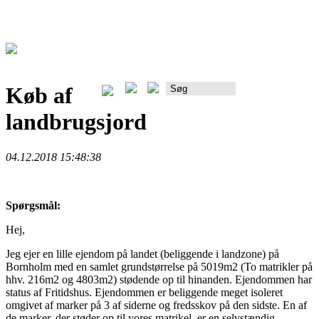
Køb af
Rådgiverportalen
landbrugsjord
04.12.2018 15:48:38
Spørgsmål:
Hej,
Jeg ejer en lille ejendom på landet (beliggende i landzone) på
Bornholm med en samlet grundstørrelse på 5019m2 (To matrikler på
hhv. 216m2 og 4803m2) stødende op til hinanden. Ejendommen har
status af Fritidshus. Ejendommen er beliggende meget isoleret
omgivet af marker på 3 af siderne og fredsskov på den sidste. En af
de marker, der støder op til vores matrikel, er en selvstændig