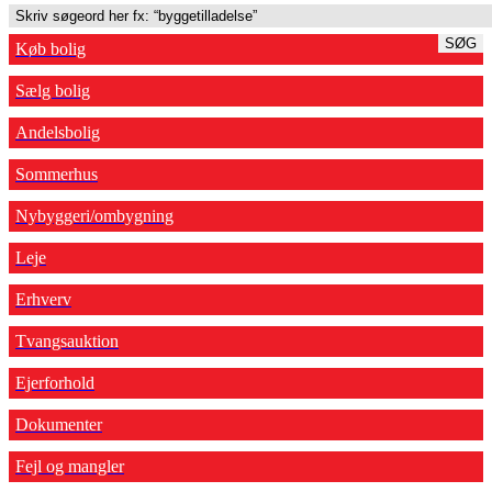
SØG
Køb bolig
Sælg bolig
Andelsbolig
Sommerhus
Nybyggeri/ombygning
Leje
Erhverv
Tvangsauktion
Ejerforhold
Dokumenter
Fejl og mangler