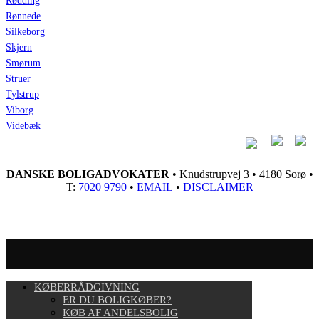
Rødding
Rønnede
Silkeborg
Skjern
Smørum
Struer
Tylstrup
Viborg
Videbæk
DANSKE BOLIGADVOKATER
• Knudstrupvej 3 • 4180 Sorø •
T:
7020 9790
•
EMAIL
•
DISCLAIMER
KØBERRÅDGIVNING
ER DU BOLIGKØBER?
KØB AF ANDELSBOLIG