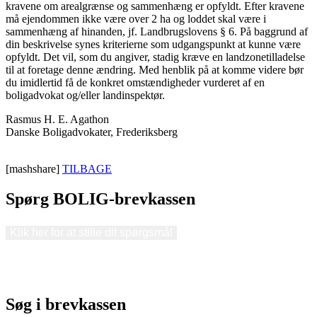
kravene om arealgrænse og sammenhæng er opfyldt. Efter kravene
må ejendommen ikke være over 2 ha og loddet skal være i
sammenhæng af hinanden, jf. Landbrugslovens § 6. På baggrund af
din beskrivelse synes kriterierne som udgangspunkt at kunne være
opfyldt. Det vil, som du angiver, stadig kræve en landzonetilladelse
til at foretage denne ændring. Med henblik på at komme videre bør
du imidlertid få de konkret omstændigheder vurderet af en
boligadvokat og/eller landinspektør.
Rasmus H. E. Agathon
Danske Boligadvokater, Frederiksberg
[mashshare]
TILBAGE
Spørg BOLIG-brevkassen
Klik her for at stille dit spørgsmål
Søg i brevkassen