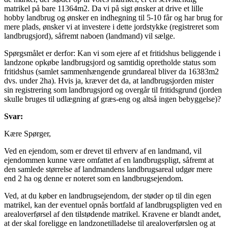
matrikel på bare 11364m2. Da vi på sigt ønsker at drive et lille
hobby landbrug og ønsker en indhegning til 5-10 får og har brug for
mere plads, ønsker vi at investere i dette jordstykke (registreret som
landbrugsjord), såfremt naboen (landmand) vil sælge.
Spørgsmålet er derfor: Kan vi som ejere af et fritidshus beliggende i
landzone opkøbe landbrugsjord og samtidig opretholde status som
fritidshus (samlet sammenhængende grundareal bliver da 16383m2
dvs. under 2ha). Hvis ja, kræver det da, at landbrugsjorden mister
sin registrering som landbrugsjord og overgår til fritidsgrund (jorden
skulle bruges til udlægning af græs-eng og altså ingen bebyggelse)?
Svar:
Kære Spørger,
Ved en ejendom, som er drevet til erhverv af en landmand, vil
ejendommen kunne være omfattet af en landbrugspligt, såfremt at
den samlede størrelse af landmandens landbrugsareal udgør mere
end 2 ha og denne er noteret som en landbrugsejendom.
Ved, at du køber en landbrugsejendom, der støder op til din egen
matrikel, kan der eventuel opnås bortfald af landbrugspligten ved en
arealoverførsel af den tilstødende matrikel. Kravene er blandt andet,
at der skal foreligge en landzonetilladelse til arealoverførslen og at