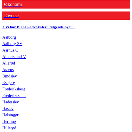
Økonomi
Diverse
> Vi har BOLIGadvokater i følgende byer...
Aalborg
Aalborg SV
Aarhus C
Albertslund V
Allerød
Assens
Bindslev
Esbjerg
Frederiksberg
Frederikssund
Haderslev
Haslev
Helsingør
Herning
Hillerød