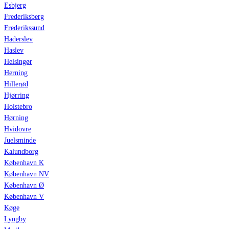
Esbjerg
Frederiksberg
Frederikssund
Haderslev
Haslev
Helsingør
Herning
Hillerød
Hjørring
Holstebro
Hørning
Hvidovre
Juelsminde
Kalundborg
København K
København NV
København Ø
København V
Køge
Lyngby