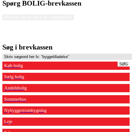
Spørg BOLIG-brevkassen
Klik her for at stille dit spørgsmål
Søg i brevkassen
SØG
Køb bolig
Sælg bolig
Andelsbolig
Sommerhus
Nybyggeri/ombygning
Leje