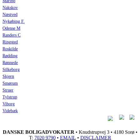
Maribo
Nakskov
Næstved
Nykøbing F.
Odense M
Randers C
Ringsted
Roskilde
Rødding
Rønnede
Silkeborg
Skjern
Smørum
Struer
Tylstrup
Viborg
Videbæk
DANSKE BOLIGADVOKATER
• Knudstrupvej 3 • 4180 Sorø •
T:
7020 9790
•
EMAIL
•
DISCLAIMER