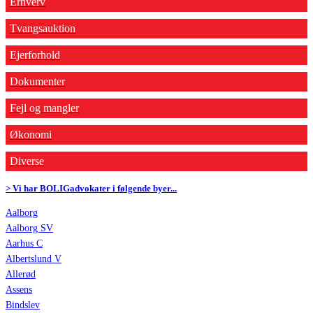
Erhverv
Tvangsauktion
Ejerforhold
Dokumenter
Fejl og mangler
Økonomi
Diverse
> Vi har BOLIGadvokater i følgende byer...
Aalborg
Aalborg SV
Aarhus C
Albertslund V
Allerød
Assens
Bindslev