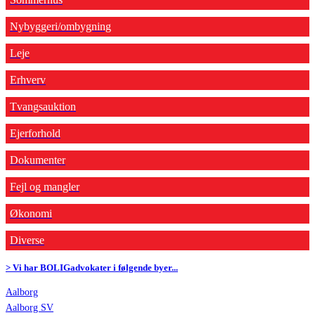
Nybyggeri/ombygning
Leje
Erhverv
Tvangsauktion
Ejerforhold
Dokumenter
Fejl og mangler
Økonomi
Diverse
> Vi har BOLIGadvokater i følgende byer...
Aalborg
Aalborg SV