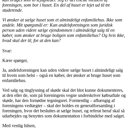
foreningen, som bor i huset. En del af huset er lejet ud til tre
studerende.
Vi ønsker at sælge huset som et almindeligt enfamiliehus. Ikke som
andele. Mit spørgsmål er: Kan andelsforeningen som juridisk
person uden videre sælge ejendommen i almindeligt salg til en
køber, som ønsker at bruge boligen som enfamiliehus? Og hvis ikke,
hvad skal der til, for at den kan?
Svar:
Kære spørger,
Ja, andelsforeningen kan uden videre sælge huset i almindeligt salg
til hvem som helst – også en køber, der ønsker at bruge huset som
enfamiliehus.
Ved salg og tinglysning af skøde skal det blot kunne dokumenteres,
at den eller de, som på foreningens vegne underskriver købsaftale og
skøde, har den fornødne tegningsret. Formentlig – afhængig af
foreningens vedtægter – skal der holdes en generalforsamling i
foreningen, hvor det besluttes at sælge huset, og referat heraf skal så
udarbejdes og benyttes som dokumentation i forbindelse med salget.
Med venlig hilsen,