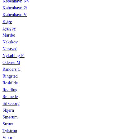
København NV
København Ø
København V
Køge
Lyngby
Maribo
Nakskov
Næstved
Nykøbing F.
Odense M
Randers C
Ringsted
Roskilde
Rødding
Rønnede
Silkeborg
Skjern
Smørum
Struer
Tylstrup
Viborg