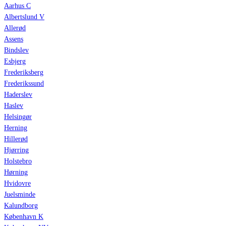
Aarhus C
Albertslund V
Allerød
Assens
Bindslev
Esbjerg
Frederiksberg
Frederikssund
Haderslev
Haslev
Helsingør
Herning
Hillerød
Hjørring
Holstebro
Hørning
Hvidovre
Juelsminde
Kalundborg
København K