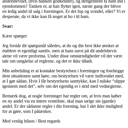
andelsbeviset, (hvis banken godkender), og derigennem få ham ind i
ejendommen? Tanken er, at han flytter igen, næste gang der bliver
en ledig andel til salg i foreningen. Er det fup og svindel, eller? Vi er
desperate, da vi ikke kan få noget at bo i til ham.
Svar:
Kære spørger
Jeg forstår dit spørgsmål således, at du og din bror ikke ønsker at
etablere et egentligt samliv, men at hans navn på dit andelsbevis
alene vil være proforma. Under disse omstændigheder vil der være
tale om omgåelse af reglerne, og det er ikke tilladt.
Min anbefaling er at kontakte bestyrelsen i foreningen og forelægge
dem situationen samt høre, om bestyrelsen vil være indforstået med,
at I gør sådan. Hvis I får bestyrelsens samtykke, kan I måske “slippe
igennem med det”, selv om det egentlig er i strid med vedtægterne.
Bemærk dog, at nogle foreninger har regler om, at hvis man køber
en ny andel via en intern venteliste, skal man sælge sin (gamle)
andel. Er der sådanne regler i din forening, har I slet ikke mulighed
for at gøre, som I påtænker.
Med venlig hilsen / Best regards