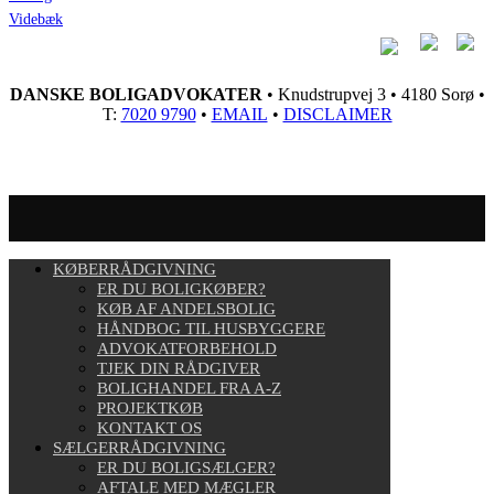
Videbæk
DANSKE BOLIGADVOKATER
• Knudstrupvej 3 • 4180 Sorø •
T:
7020 9790
•
EMAIL
•
DISCLAIMER
KØBERRÅDGIVNING
ER DU BOLIGKØBER?
KØB AF ANDELSBOLIG
HÅNDBOG TIL HUSBYGGERE
ADVOKATFORBEHOLD
TJEK DIN RÅDGIVER
BOLIGHANDEL FRA A-Z
PROJEKTKØB
KONTAKT OS
SÆLGERRÅDGIVNING
ER DU BOLIGSÆLGER?
AFTALE MED MÆGLER