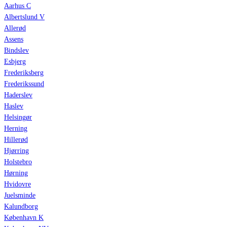
Aarhus C
Albertslund V
Allerød
Assens
Bindslev
Esbjerg
Frederiksberg
Frederikssund
Haderslev
Haslev
Helsingør
Herning
Hillerød
Hjørring
Holstebro
Hørning
Hvidovre
Juelsminde
Kalundborg
København K