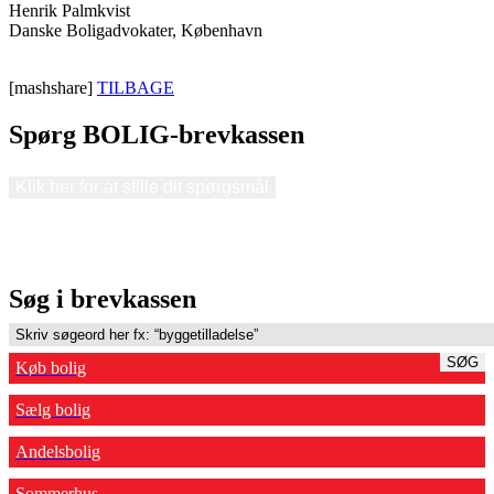
Henrik Palmkvist
Danske Boligadvokater, København
[mashshare]
TILBAGE
Spørg BOLIG-brevkassen
Klik her for at stille dit spørgsmål
Søg i brevkassen
SØG
Køb bolig
Sælg bolig
Andelsbolig
Sommerhus