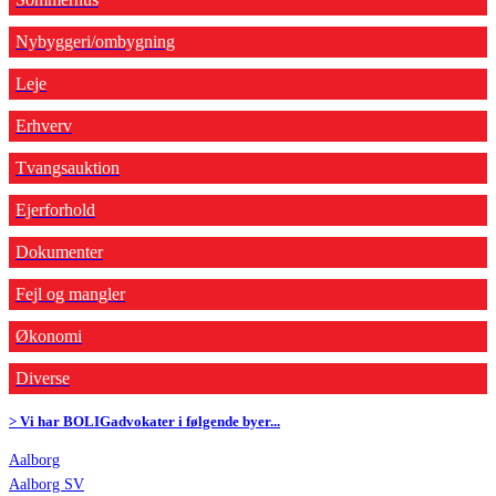
Nybyggeri/ombygning
Leje
Erhverv
Tvangsauktion
Ejerforhold
Dokumenter
Fejl og mangler
Økonomi
Diverse
> Vi har BOLIGadvokater i følgende byer...
Aalborg
Aalborg SV