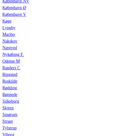
København NV
København Ø
København V
Køge
Lyngby
Maribo
Nakskov
Næstved
Nykøbing F.
Odense M
Randers C
Ringsted
Roskilde
Rødding
Rønnede
Silkeborg
Skjern
Smørum
Struer
Tylstrup
Viborg