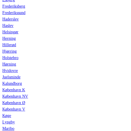
Frederiksberg
Frederikssund
Haderslev
Haslev
Helsingør
Herning
Hillerød
Hjørring
Holstebro
Hørning
Hvidovre
Juelsminde
Kalundborg
København K
København NV
København Ø
København V
Køge
Lyngby
Maribo