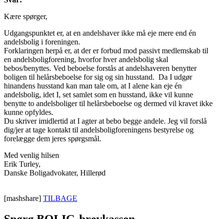
Kære spørger,
Udgangspunktet er, at en andelshaver ikke må eje mere end én
andelsbolig i foreningen.
Forklaringen herpå er, at der er forbud mod passivt medlemskab til
en andelsboligforening, hvorfor hver andelsbolig skal
bebos/benyttes. Ved beboelse forstås at andelshaveren benytter
boligen til helårsbeboelse for sig og sin husstand. Da I udgør
hinandens husstand kan man tale om, at I alene kan eje én
andelsbolig, idet I, set samlet som en husstand, ikke vil kunne
benytte to andelsboliger til helårsbeboelse og dermed vil kravet ikke
kunne opfyldes.
Du skriver imidlertid at I agter at bebo begge andele. Jeg vil forslå
dig/jer at tage kontakt til andelsboligforeningens bestyrelse og
forelægge dem jeres spørgsmål.
Med venlig hilsen
Erik Turley,
Danske Boligadvokater, Hillerød
[mashshare]
TILBAGE
Spørg BOLIG-brevkassen