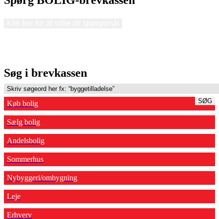
Klik her for at stille dit spørgsmål
Søg i brevkassen
SØG
Køb bolig
Sælg bolig
Andelsbolig
Sommerhus
Nybyggeri/ombygning
Leje
Erhverv