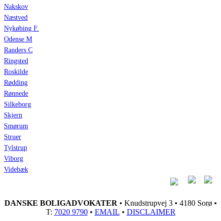
Nakskov
Næstved
Nykøbing F.
Odense M
Randers C
Ringsted
Roskilde
Rødding
Rønnede
Silkeborg
Skjern
Smørum
Struer
Tylstrup
Viborg
Videbæk
DANSKE BOLIGADVOKATER
• Knudstrupvej 3 • 4180 Sorø •
T:
7020 9790
•
EMAIL
•
DISCLAIMER