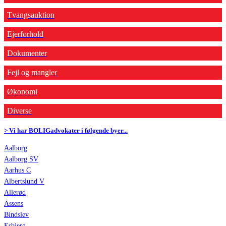
Tvangsauktion
Ejerforhold
Dokumenter
Fejl og mangler
Økonomi
Diverse
> Vi har BOLIGadvokater i følgende byer...
Aalborg
Aalborg SV
Aarhus C
Albertslund V
Allerød
Assens
Bindslev
Esbjerg