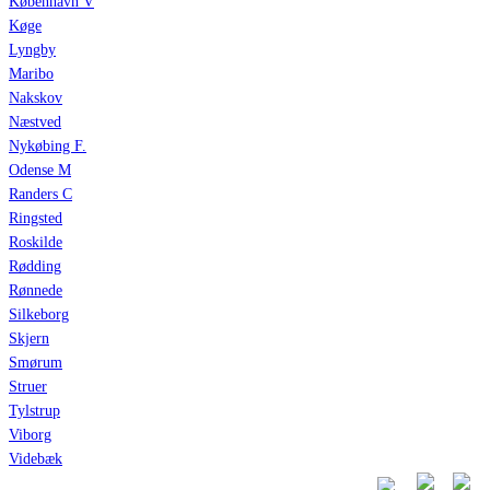
København V
Køge
Lyngby
Maribo
Nakskov
Næstved
Nykøbing F.
Odense M
Randers C
Ringsted
Roskilde
Rødding
Rønnede
Silkeborg
Skjern
Smørum
Struer
Tylstrup
Viborg
Videbæk