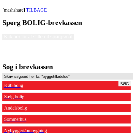
[mashshare]
TILBAGE
Spørg BOLIG-brevkassen
Klik her for at stille dit spørgsmål
Søg i brevkassen
SØG
Køb bolig
Sælg bolig
Andelsbolig
Sommerhus
Nybyggeri/ombygning