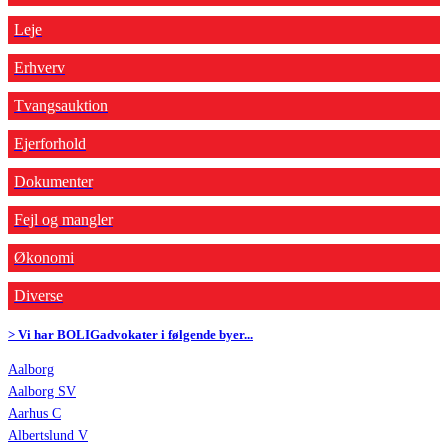
Leje
Erhverv
Tvangsauktion
Ejerforhold
Dokumenter
Fejl og mangler
Økonomi
Diverse
> Vi har BOLIGadvokater i følgende byer...
Aalborg
Aalborg SV
Aarhus C
Albertslund V