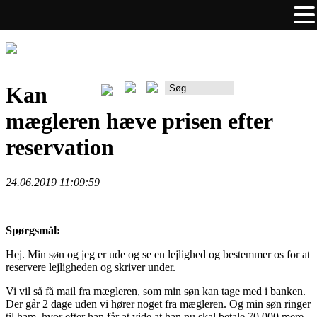
Kan
Rådgiverportalen
mægleren hæve prisen efter
reservation
24.06.2019 11:09:59
Spørgsmål:
Hej. Min søn og jeg er ude og se en lejlighed og bestemmer os for at
reservere lejligheden og skriver under.
Vi vil så få mail fra mægleren, som min søn kan tage med i banken.
Der går 2 dage uden vi hører noget fra mægleren. Og min søn ringer
til ham, hvor efter han får at vide at han nu skal betale 70 000 mere