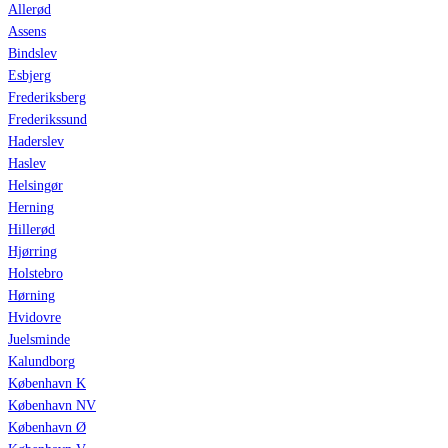
Allerød
Assens
Bindslev
Esbjerg
Frederiksberg
Frederikssund
Haderslev
Haslev
Helsingør
Herning
Hillerød
Hjørring
Holstebro
Hørning
Hvidovre
Juelsminde
Kalundborg
København K
København NV
København Ø