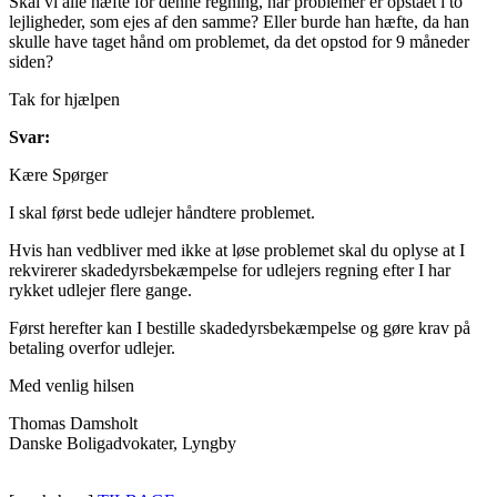
Skal vi alle hæfte for denne regning, når problemer er opstået i to
lejligheder, som ejes af den samme? Eller burde han hæfte, da han
skulle have taget hånd om problemet, da det opstod for 9 måneder
siden?
Tak for hjælpen
Svar:
Kære Spørger
I skal først bede udlejer håndtere problemet.
Hvis han vedbliver med ikke at løse problemet skal du oplyse at I
rekvirerer skadedyrsbekæmpelse for udlejers regning efter I har
rykket udlejer flere gange.
Først herefter kan I bestille skadedyrsbekæmpelse og gøre krav på
betaling overfor udlejer.
Med venlig hilsen
Thomas Damsholt
Danske Boligadvokater, Lyngby