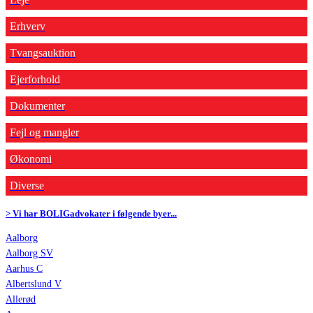
Erhverv
Tvangsauktion
Ejerforhold
Dokumenter
Fejl og mangler
Økonomi
Diverse
> Vi har BOLIGadvokater i følgende byer...
Aalborg
Aalborg SV
Aarhus C
Albertslund V
Allerød