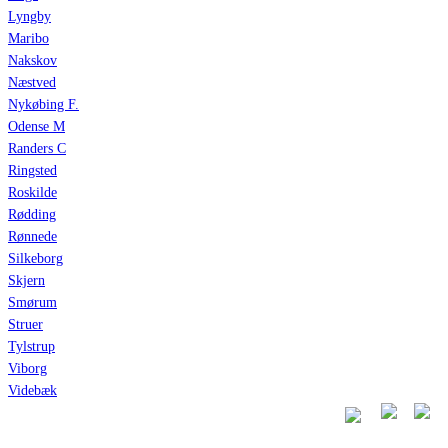
Lyngby
Maribo
Nakskov
Næstved
Nykøbing F.
Odense M
Randers C
Ringsted
Roskilde
Rødding
Rønnede
Silkeborg
Skjern
Smørum
Struer
Tylstrup
Viborg
Videbæk