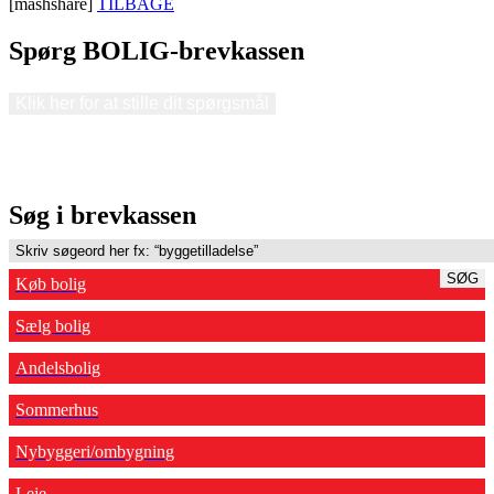
[mashshare]
TILBAGE
Spørg BOLIG-brevkassen
Klik her for at stille dit spørgsmål
Søg i brevkassen
SØG
Køb bolig
Sælg bolig
Andelsbolig
Sommerhus
Nybyggeri/ombygning
Leje