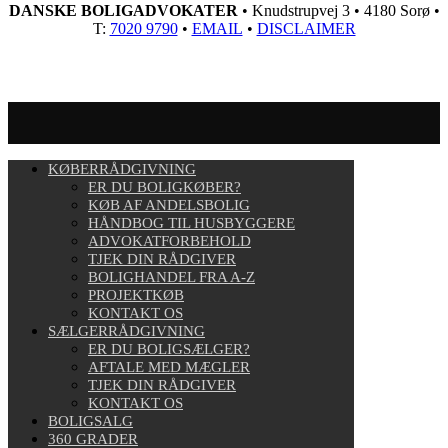
DANSKE BOLIGADVOKATER
• Knudstrupvej 3 • 4180 Sorø •
T:
7020 9790
•
EMAIL
•
DISCLAIMER
KØBERRÅDGIVNING
ER DU BOLIGKØBER?
KØB AF ANDELSBOLIG
HÅNDBOG TIL HUSBYGGERE
ADVOKATFORBEHOLD
TJEK DIN RÅDGIVER
BOLIGHANDEL FRA A-Z
PROJEKTKØB
KONTAKT OS
SÆLGERRÅDGIVNING
ER DU BOLIGSÆLGER?
AFTALE MED MÆGLER
TJEK DIN RÅDGIVER
KONTAKT OS
BOLIGSALG
360 GRADER