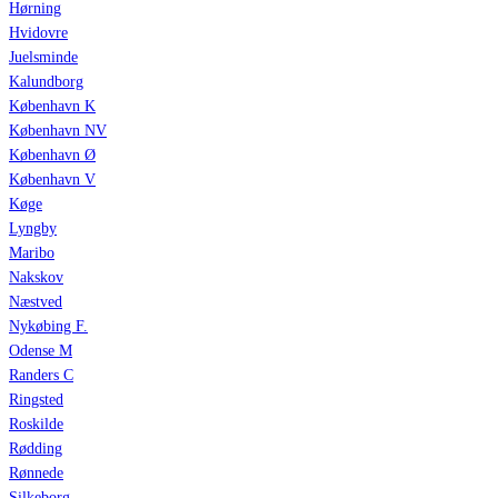
Hørning
Hvidovre
Juelsminde
Kalundborg
København K
København NV
København Ø
København V
Køge
Lyngby
Maribo
Nakskov
Næstved
Nykøbing F.
Odense M
Randers C
Ringsted
Roskilde
Rødding
Rønnede
Silkeborg