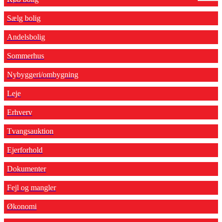
Sælg bolig
Andelsbolig
Sommerhus
Nybyggeri/ombygning
Leje
Erhverv
Tvangsauktion
Ejerforhold
Dokumenter
Fejl og mangler
Økonomi