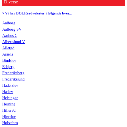
Diverse
> Vi har BOLIGadvokater i følgende byer...
Aalborg
Aalborg SV
Aarhus C
Albertslund V
Allerød
Assens
Bindslev
Esbjerg
Frederiksberg
Frederikssund
Haderslev
Haslev
Helsingør
Herning
Hillerød
Hjørring
Holstebro