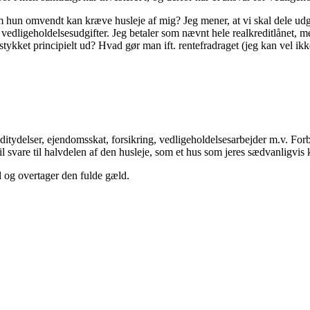
n omvendt kan kræve husleje af mig? Jeg mener, at vi skal dele udgift 
t vedligeholdelsesudgifter. Jeg betaler som nævnt hele realkreditlånet,
stykket principielt ud? Hvad gør man ift. rentefradraget (jeg kan vel ikk
kreditydelser, ejendomsskat, forsikring, vedligeholdelsesarbejder m.v. F
l svare til halvdelen af den husleje, som et hus som jeres sædvanligvis 
 og overtager den fulde gæld.