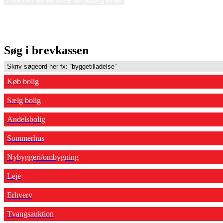
Søg i brevkassen
Køb bolig
Sælg bolig
Andelsbolig
Sommerhus
Nybyggeri/ombygning
Leje
Erhverv
Tvangsauktion