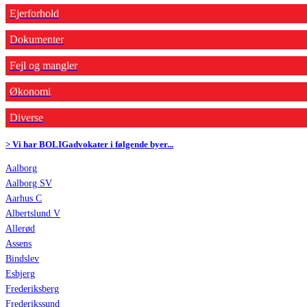
Ejerforhold
Dokumenter
Fejl og mangler
Økonomi
Diverse
> Vi har BOLIGadvokater i følgende byer...
Aalborg
Aalborg SV
Aarhus C
Albertslund V
Allerød
Assens
Bindslev
Esbjerg
Frederiksberg
Frederikssund