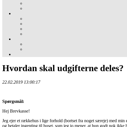
Hvordan skal udgifterne deles?
22.02.2019 13:00:17
Spørgsmål:
Hej Brevkasse!
Jeg ejer et rækkehus i lige forhold (bortset fra noget særeje) med min ex
og betaler ingenting til huset, som jeg jo mener, at hun godt nok ikke b