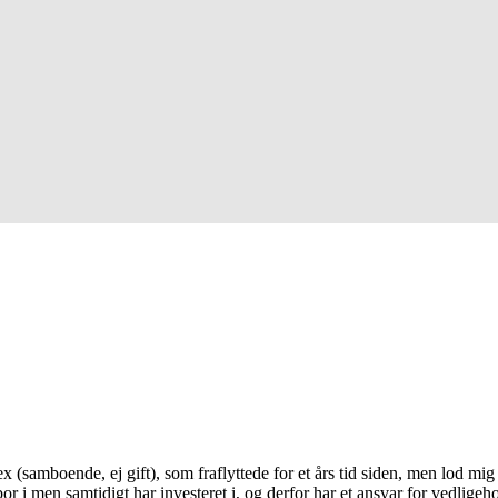
 (samboende, ej gift), som fraflyttede for et års tid siden, men lod mig si
or i men samtidigt har investeret i, og derfor har et ansvar for vedligeh