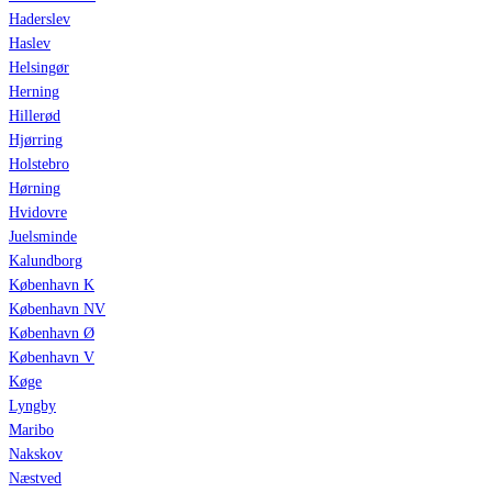
Haderslev
Haslev
Helsingør
Herning
Hillerød
Hjørring
Holstebro
Hørning
Hvidovre
Juelsminde
Kalundborg
København K
København NV
København Ø
København V
Køge
Lyngby
Maribo
Nakskov
Næstved