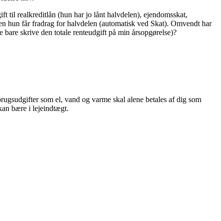
til realkreditlån (hun har jo lånt halvdelen), ejendomsskat,
 men hun får fradrag for halvdelen (automatisk ved Skat). Omvendt har
e bare skrive den totale renteudgift på min årsopgørelse)?
orbrugsudgifter som el, vand og varme skal alene betales af dig som
kan bære i lejeindtægt.