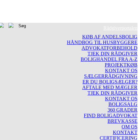
Rådgiverportalen
KØB AF ANDELSBOLIG
HÅNDBOG TIL HUSBYGGERE
ADVOKATFORBEHOLD
TJEK DIN RÅDGIVER
BOLIGHANDEL FRA A-Z
PROJEKTKØB
KONTAKT OS
SÆLGERRÅDGIVNING
ER DU BOLIGSÆLGER?
AFTALE MED MÆGLER
TJEK DIN RÅDGIVER
KONTAKT OS
BOLIGSALG
360 GRADER
FIND BOLIGADVOKAT
BREVKASSE
OM OS
KONTAKT
CERTIFICERING