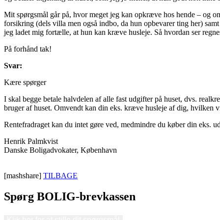
Mit spørgsmål går på, hvor meget jeg kan opkræve hos hende – og om hu
forsikring (dels villa men også indbo, da hun opbevarer ting her) sam
jeg ladet mig fortælle, at hun kan kræve husleje. Så hvordan ser regne
På forhånd tak!
Svar:
Kære spørger
I skal begge betale halvdelen af alle fast udgifter på huset, dvs. real
bruger af huset. Omvendt kan din eks. kræve husleje af dig, hvilken vi
Rentefradraget kan du intet gøre ved, medmindre du køber din eks. ud
Henrik Palmkvist
Danske Boligadvokater, København
[mashshare]
TILBAGE
Spørg BOLIG-brevkassen
Klik her for at stille dit spørgsmål