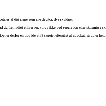
betales af dig alene som ene debitor, dvs skyldner.
ad du fremtidigt erhverver, vil du ikke ved separation eller skilsmisse sk
et er derfor en god ide at få særejet eftergået af advokat, så du er helt