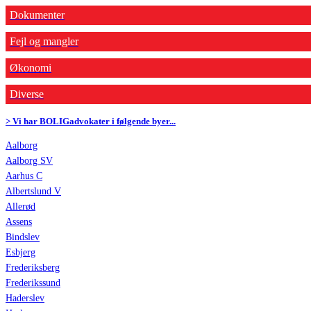
Dokumenter
Fejl og mangler
Økonomi
Diverse
> Vi har BOLIGadvokater i følgende byer...
Aalborg
Aalborg SV
Aarhus C
Albertslund V
Allerød
Assens
Bindslev
Esbjerg
Frederiksberg
Frederikssund
Haderslev