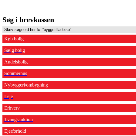
Søg i brevkassen
Køb bolig
Sælg bolig
Andelsbolig
Sommerhus
Nybyggeri/ombygning
Leje
Erhverv
Tvangsauktion
Ejerforhold