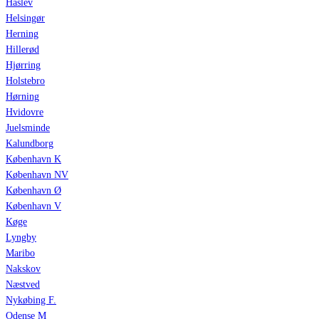
Haslev
Helsingør
Herning
Hillerød
Hjørring
Holstebro
Hørning
Hvidovre
Juelsminde
Kalundborg
København K
København NV
København Ø
København V
Køge
Lyngby
Maribo
Nakskov
Næstved
Nykøbing F.
Odense M