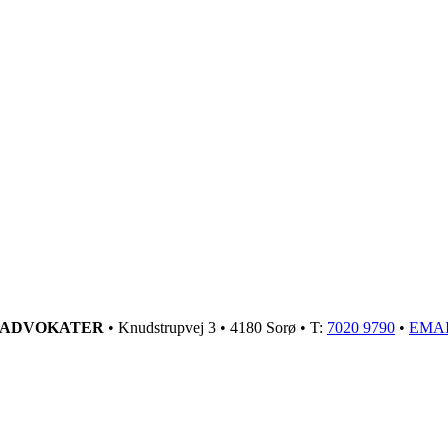
GADVOKATER
• Knudstrupvej 3 • 4180 Sorø • T:
7020 9790
•
EMA