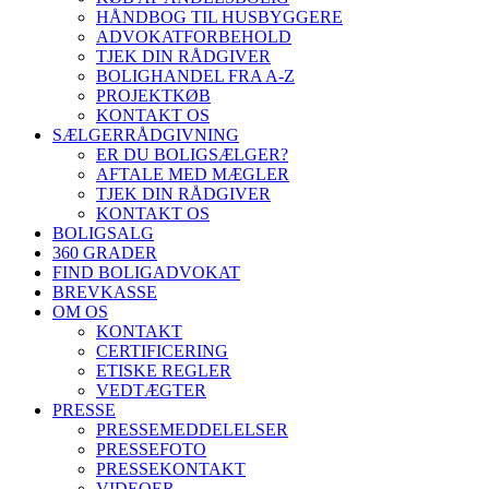
HÅNDBOG TIL HUSBYGGERE
ADVOKATFORBEHOLD
TJEK DIN RÅDGIVER
BOLIGHANDEL FRA A-Z
PROJEKTKØB
KONTAKT OS
SÆLGERRÅDGIVNING
ER DU BOLIGSÆLGER?
AFTALE MED MÆGLER
TJEK DIN RÅDGIVER
KONTAKT OS
BOLIGSALG
360 GRADER
FIND BOLIGADVOKAT
BREVKASSE
OM OS
KONTAKT
CERTIFICERING
ETISKE REGLER
VEDTÆGTER
PRESSE
PRESSEMEDDELELSER
PRESSEFOTO
PRESSEKONTAKT
VIDEOER