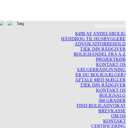
Rådgiverportalen
KØB AF ANDELSBOLIG
HÅNDBOG TIL HUSBYGGERE
ADVOKATFORBEHOLD
TJEK DIN RÅDGIVER
BOLIGHANDEL FRA A-Z
PROJEKTKØB
KONTAKT OS
SÆLGERRÅDGIVNING
ER DU BOLIGSÆLGER?
AFTALE MED MÆGLER
TJEK DIN RÅDGIVER
KONTAKT OS
BOLIGSALG
360 GRADER
FIND BOLIGADVOKAT
BREVKASSE
OM OS
KONTAKT
CERTIFICERING