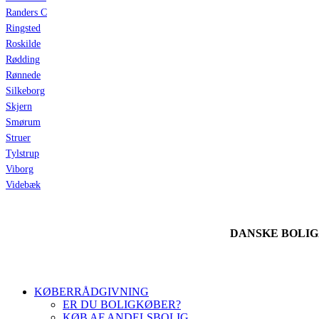
Randers C
Ringsted
Roskilde
Rødding
Rønnede
Silkeborg
Skjern
Smørum
Struer
Tylstrup
Viborg
Videbæk
DANSKE BOLI
KØBERRÅDGIVNING
ER DU BOLIGKØBER?
KØB AF ANDELSBOLIG