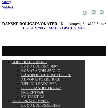
Viborg
Videbæk
DANSKE BOLIGADVOKATER
• Knudstrupvej 3 • 4180 Sorø •
T:
7020 9790
•
EMAIL
•
DISCLAIMER
KØBERRÅDGIVNING
ER DU BOLIGKØBER?
KØB AF ANDELSBOLIG
HÅNDBOG TIL HUSBYGGERE
ADVOKATFORBEHOLD
TJEK DIN RÅDGIVER
BOLIGHANDEL FRA A-Z
PROJEKTKØB
KONTAKT OS
SÆLGERRÅDGIVNING
ER DU BOLIGSÆLGER?