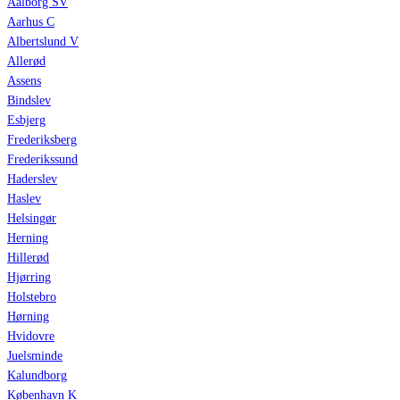
Aalborg SV
Aarhus C
Albertslund V
Allerød
Assens
Bindslev
Esbjerg
Frederiksberg
Frederikssund
Haderslev
Haslev
Helsingør
Herning
Hillerød
Hjørring
Holstebro
Hørning
Hvidovre
Juelsminde
Kalundborg
København K