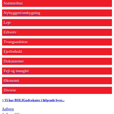
Sommerhus
Nybyggeri/ombygning
Leje
Erhverv
Tvangsauktion
Ejerforhold
Dokumenter
Fejl og mangler
Økonomi
Diverse
> Vi har BOLIGadvokater i følgende byer...
Aalborg