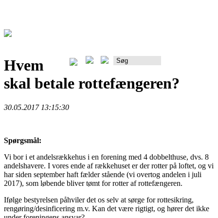
Hvem
Rådgiverportalen
skal betale rottefængeren?
30.05.2017 13:15:30
Spørgsmål:
Vi bor i et andelsrækkehus i en forening med 4 dobbelthuse, dvs. 8
andelshavere. I vores ende af rækkehuset er der rotter på loftet, og vi
har siden september haft fælder stående (vi overtog andelen i juli
2017), som løbende bliver tømt for rotter af rottefængeren.
Ifølge bestyrelsen påhviler det os selv at sørge for rottesikring,
rengøring/desinficering m.v. Kan det være rigtigt, og hører det ikke
under foreningens ansvar?