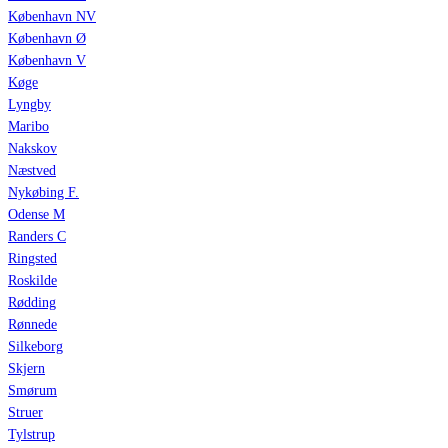
København NV
København Ø
København V
Køge
Lyngby
Maribo
Nakskov
Næstved
Nykøbing F.
Odense M
Randers C
Ringsted
Roskilde
Rødding
Rønnede
Silkeborg
Skjern
Smørum
Struer
Tylstrup