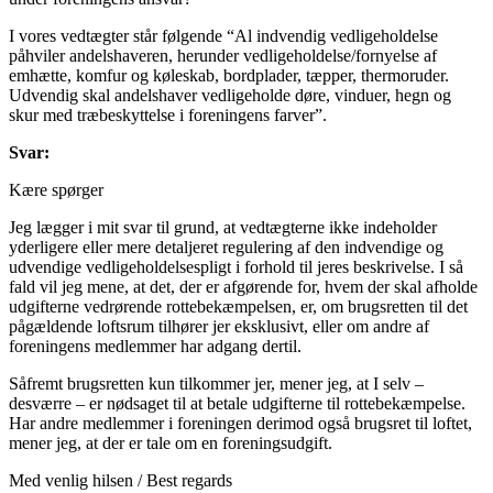
I vores vedtægter står følgende “Al indvendig vedligeholdelse
påhviler andelshaveren, herunder vedligeholdelse/fornyelse af
emhætte, komfur og køleskab, bordplader, tæpper, thermoruder.
Udvendig skal andelshaver vedligeholde døre, vinduer, hegn og
skur med træbeskyttelse i foreningens farver”.
Svar:
Kære spørger
Jeg lægger i mit svar til grund, at vedtægterne ikke indeholder
yderligere eller mere detaljeret regulering af den indvendige og
udvendige vedligeholdelsespligt i forhold til jeres beskrivelse. I så
fald vil jeg mene, at det, der er afgørende for, hvem der skal afholde
udgifterne vedrørende rottebekæmpelsen, er, om brugsretten til det
pågældende loftsrum tilhører jer eksklusivt, eller om andre af
foreningens medlemmer har adgang dertil.
Såfremt brugsretten kun tilkommer jer, mener jeg, at I selv –
desværre – er nødsaget til at betale udgifterne til rottebekæmpelse.
Har andre medlemmer i foreningen derimod også brugsret til loftet,
mener jeg, at der er tale om en foreningsudgift.
Med venlig hilsen / Best regards