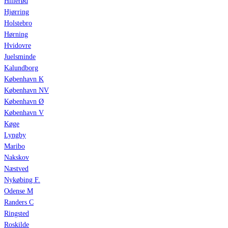
Hillerød
Hjørring
Holstebro
Hørning
Hvidovre
Juelsminde
Kalundborg
København K
København NV
København Ø
København V
Køge
Lyngby
Maribo
Nakskov
Næstved
Nykøbing F.
Odense M
Randers C
Ringsted
Roskilde