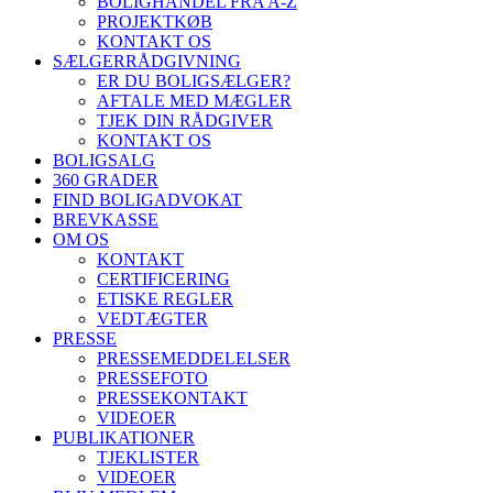
BOLIGHANDEL FRA A-Z
PROJEKTKØB
KONTAKT OS
SÆLGERRÅDGIVNING
ER DU BOLIGSÆLGER?
AFTALE MED MÆGLER
TJEK DIN RÅDGIVER
KONTAKT OS
BOLIGSALG
360 GRADER
FIND BOLIGADVOKAT
BREVKASSE
OM OS
KONTAKT
CERTIFICERING
ETISKE REGLER
VEDTÆGTER
PRESSE
PRESSEMEDDELELSER
PRESSEFOTO
PRESSEKONTAKT
VIDEOER
PUBLIKATIONER
TJEKLISTER
VIDEOER