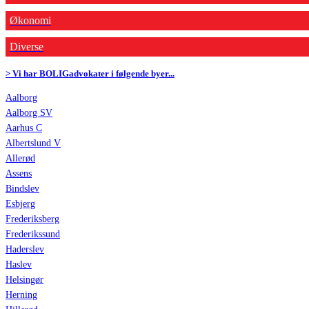
Økonomi
Diverse
> Vi har BOLIGadvokater i følgende byer...
Aalborg
Aalborg SV
Aarhus C
Albertslund V
Allerød
Assens
Bindslev
Esbjerg
Frederiksberg
Frederikssund
Haderslev
Haslev
Helsingør
Herning