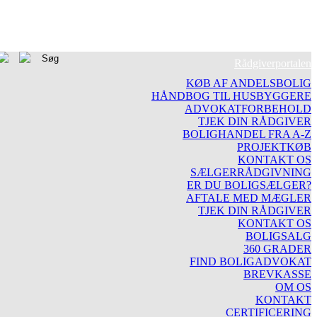
Rådgiverportalen
KØB AF ANDELSBOLIG
HÅNDBOG TIL HUSBYGGERE
ADVOKATFORBEHOLD
TJEK DIN RÅDGIVER
BOLIGHANDEL FRA A-Z
PROJEKTKØB
KONTAKT OS
SÆLGERRÅDGIVNING
ER DU BOLIGSÆLGER?
AFTALE MED MÆGLER
TJEK DIN RÅDGIVER
KONTAKT OS
BOLIGSALG
360 GRADER
FIND BOLIGADVOKAT
BREVKASSE
OM OS
KONTAKT
CERTIFICERING