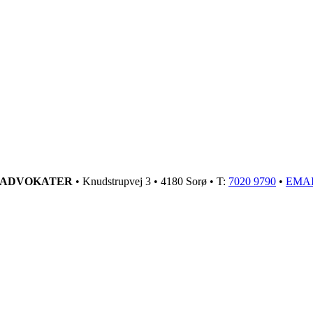
GADVOKATER
• Knudstrupvej 3 • 4180 Sorø • T:
7020 9790
•
EMA