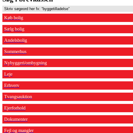
Køb bolig
Sælg bolig
Andelsbolig
Sommerhus
Nybyggeri/ombygning
Leje
Erhverv
Tvangsauktion
Ejerforhold
Dokumenter
Fejl og mangler