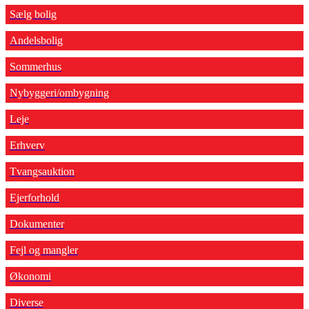
Sælg bolig
Andelsbolig
Sommerhus
Nybyggeri/ombygning
Leje
Erhverv
Tvangsauktion
Ejerforhold
Dokumenter
Fejl og mangler
Økonomi
Diverse