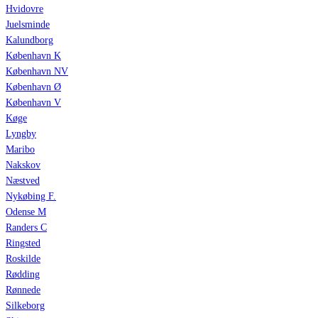
Hvidovre
Juelsminde
Kalundborg
København K
København NV
København Ø
København V
Køge
Lyngby
Maribo
Nakskov
Næstved
Nykøbing F.
Odense M
Randers C
Ringsted
Roskilde
Rødding
Rønnede
Silkeborg