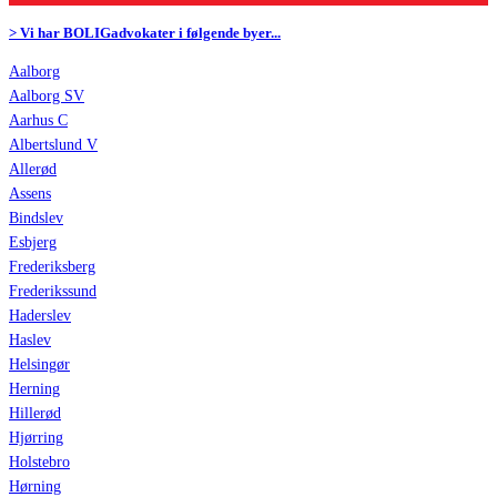
> Vi har BOLIGadvokater i følgende byer...
Aalborg
Aalborg SV
Aarhus C
Albertslund V
Allerød
Assens
Bindslev
Esbjerg
Frederiksberg
Frederikssund
Haderslev
Haslev
Helsingør
Herning
Hillerød
Hjørring
Holstebro
Hørning