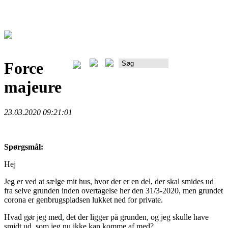
Force
Rådgiverportalen
majeure
23.03.2020 09:21:01
Spørgsmål:
Hej
Jeg er ved at sælge mit hus, hvor der er en del, der skal smides ud
fra selve grunden inden overtagelse her den 31/3-2020, men grundet
corona er genbrugspladsen lukket ned for private.
Hvad gør jeg med, det der ligger på grunden, og jeg skulle have
smidt ud, som jeg nu ikke kan komme af med?