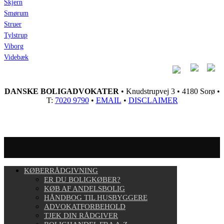
Skjern
Smørum
Struer
Tylstrup
Viborg
Videbæk
DANSKE BOLIGADVOKATER
• Knudstrupvej 3 • 4180 Sorø •
T:
7020 9790
•
EMAIL
•
DISCLAIMER
KØBERRÅDGIVNING
ER DU BOLIGKØBER?
KØB AF ANDELSBOLIG
HÅNDBOG TIL HUSBYGGERE
ADVOKATFORBEHOLD
TJEK DIN RÅDGIVER