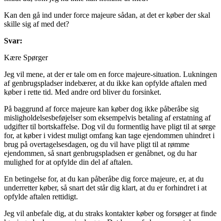
Kan den gå ind under force majeure sådan, at det er køber der skal
skille sig af med det?
Svar:
Kære Spørger
Jeg vil mene, at der er tale om en force majeure-situation. Lukningen
af genbrugspladser indebærer, at du ikke kan opfylde aftalen med
køber i rette tid. Med andre ord bliver du forsinket.
På baggrund af force majeure kan køber dog ikke påberåbe sig
misligholdelsesbeføjelser som eksempelvis betaling af erstatning af
udgifter til bortskaffelse. Dog vil du formentlig have pligt til at sørge
for, at køber i videst muligt omfang kan tage ejendommen uhindret i
brug på overtagelsesdagen, og du vil have pligt til at rømme
ejendommen, så snart genbrugspladsen er genåbnet, og du har
mulighed for at opfylde din del af aftalen.
En betingelse for, at du kan påberåbe dig force majeure, er, at du
underretter køber, så snart det står dig klart, at du er forhindret i at
opfylde aftalen rettidigt.
Jeg vil anbefale dig, at du straks kontakter køber og forsøger at finde