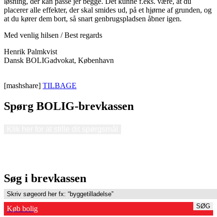
løsning, der kan passe jer begge. Det kunne f.eks. være, at du
placerer alle effekter, der skal smides ud, på et hjørne af grunden, og
at du kører dem bort, så snart genbrugspladsen åbner igen.
Med venlig hilsen / Best regards
Henrik Palmkvist
Dansk BOLIGadvokat, København
[mashshare]
TILBAGE
Spørg BOLIG-brevkassen
Klik her for at stille dit spørgsmål
Søg i brevkassen
SØG
Køb bolig