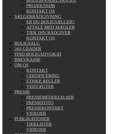
BOLIGHANDEL FRA A-Z
PROJEKTKØB
KONTAKT OS
SÆLGERRÅDGIVNING
ER DU BOLIGSÆLGER?
AFTALE MED MÆGLER
TJEK DIN RÅDGIVER
KONTAKT OS
BOLIGSALG
360 GRADER
FIND BOLIGADVOKAT
BREVKASSE
OM OS
KONTAKT
CERTIFICERING
ETISKE REGLER
VEDTÆGTER
PRESSE
PRESSEMEDDELELSER
PRESSEFOTO
PRESSEKONTAKT
VIDEOER
PUBLIKATIONER
TJEKLISTER
VIDEOER