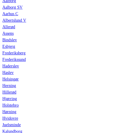
Aalborg
Aalborg SV
Aarhus C
Albertslund V
Allerød
Assens
Bindslev
Esbjerg
Frederiksberg
Frederikssund
Haderslev
Haslev
Helsingør
Herning
Hillerød
Hjørring
Holstebro
Hørning
Hvidovre
Juelsminde
Kalundborg