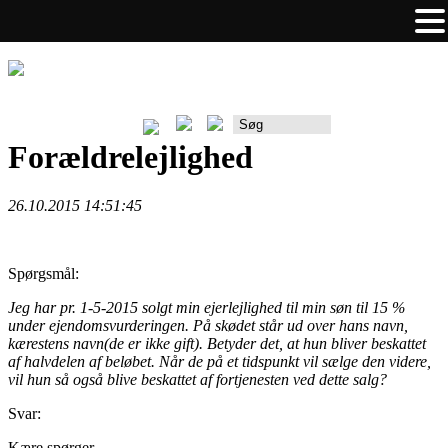
Rådgiverportalen
Forældrelejlighed
26.10.2015 14:51:45
Spørgsmål:
Jeg har pr. 1-5-2015 solgt min ejerlejlighed til min søn til 15 %
under ejendomsvurderingen. På skødet står ud over hans navn,
kærestens navn(de er ikke gift). Betyder det, at hun bliver beskattet
af halvdelen af beløbet. Når de på et tidspunkt vil sælge den videre,
vil hun så også blive beskattet af fortjenesten ved dette salg?
Svar:
Kære spørger