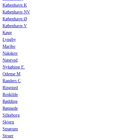
København K
København NV
København Ø
København V
Køge
Lyngby
Maribo
Nakskov
Næstved
Nykøbing F.
Odense M
Randers C
Ringsted
Roskilde
Rødding
Rønnede
Silkeborg
Skjern
Smørum
Struer