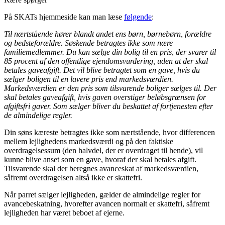
På SKATs hjemmeside kan man læse
følgende
:
Til nærtstående hører blandt andet ens børn, børnebørn, forældre
og bedsteforældre. Søskende betragtes ikke som nære
familiemedlemmer. Du kan sælge din bolig til en pris, der svarer til
85 procent af den offentlige ejendomsvurdering, uden at der skal
betales gaveafgift. Det vil blive betragtet som en gave, hvis du
sælger boligen til en lavere pris end markedsværdien.
Markedsværdien er den pris som tilsvarende boliger sælges til. Der
skal betales gaveafgift, hvis gaven overstiger beløbsgrænsen for
afgiftsfri gaver. Som sælger bliver du beskattet af fortjenesten efter
de almindelige regler.
Din søns kæreste betragtes ikke som nærtstående, hvor differencen
mellem lejlighedens markedsværdi og på den faktiske
overdragelsessum (den halvdel, der er overdraget til hende), vil
kunne blive anset som en gave, hvoraf der skal betales afgift.
Tilsvarende skal der beregnes avanceskat af markedsværdien,
såfremt overdragelsen altså ikke er skattefri.
Når parret sælger lejligheden, gælder de almindelige regler for
avancebeskatning, hvorefter avancen normalt er skattefri, såfremt
lejligheden har været beboet af ejerne.