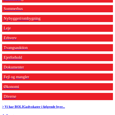
Sommerhus
Nybyggeri/ombygning
Leje
Erhverv
Tvangsauktion
Ejerforhold
Dokumenter
Fejl og mangler
Økonomi
Diverse
> Vi har BOLIGadvokater i følgende byer...