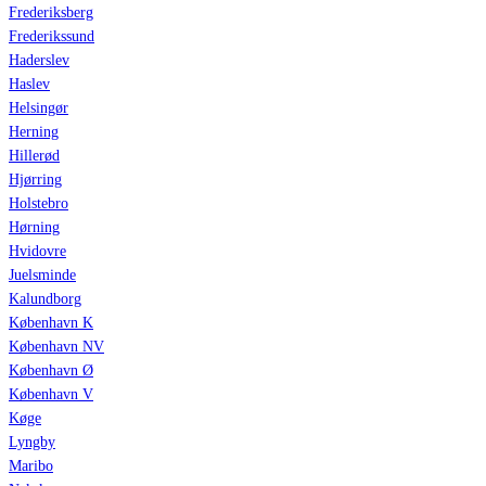
Frederiksberg
Frederikssund
Haderslev
Haslev
Helsingør
Herning
Hillerød
Hjørring
Holstebro
Hørning
Hvidovre
Juelsminde
Kalundborg
København K
København NV
København Ø
København V
Køge
Lyngby
Maribo