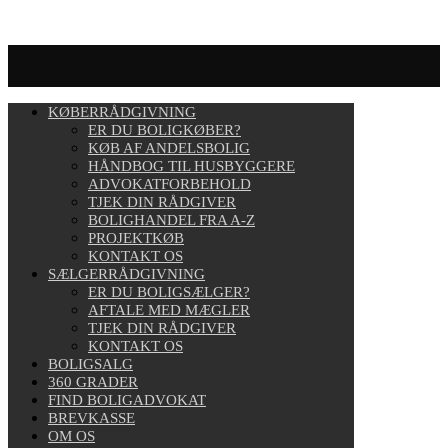
KØBERRÅDGIVNING
ER DU BOLIGKØBER?
KØB AF ANDELSBOLIG
HÅNDBOG TIL HUSBYGGERE
ADVOKATFORBEHOLD
TJEK DIN RÅDGIVER
BOLIGHANDEL FRA A-Z
PROJEKTKØB
KONTAKT OS
SÆLGERRÅDGIVNING
ER DU BOLIGSÆLGER?
AFTALE MED MÆGLER
TJEK DIN RÅDGIVER
KONTAKT OS
BOLIGSALG
360 GRADER
FIND BOLIGADVOKAT
BREVKASSE
OM OS