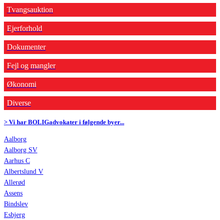
Tvangsauktion
Ejerforhold
Dokumenter
Fejl og mangler
Økonomi
Diverse
> Vi har BOLIGadvokater i følgende byer...
Aalborg
Aalborg SV
Aarhus C
Albertslund V
Allerød
Assens
Bindslev
Esbjerg