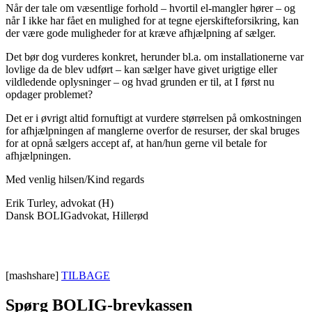
Når der tale om væsentlige forhold – hvortil el-mangler hører – og
når I ikke har fået en mulighed for at tegne ejerskifteforsikring, kan
der være gode muligheder for at kræve afhjælpning af sælger.
Det bør dog vurderes konkret, herunder bl.a. om installationerne var
lovlige da de blev udført – kan sælger have givet urigtige eller
vildledende oplysninger – og hvad grunden er til, at I først nu
opdager problemet?
Det er i øvrigt altid fornuftigt at vurdere størrelsen på omkostningen
for afhjælpningen af manglerne overfor de resurser, der skal bruges
for at opnå sælgers accept af, at han/hun gerne vil betale for
afhjælpningen.
Med venlig hilsen/Kind regards
Erik Turley, advokat (H)
Dansk BOLIGadvokat, Hillerød
[mashshare]
TILBAGE
Spørg BOLIG-brevkassen