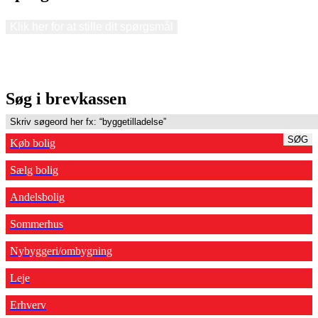
Klik her for at stille dit spørgsmål
Søg i brevkassen
SØG
Køb bolig
Sælg bolig
Andelsbolig
Sommerhus
Nybyggeri/ombygning
Leje
Erhverv