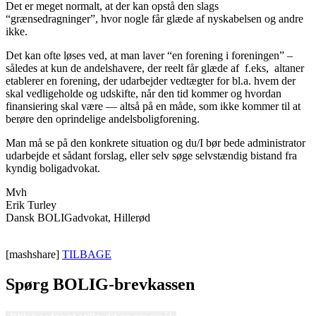
Det er meget normalt, at der kan opstå den slags
“grænsedragninger”, hvor nogle får glæde af nyskabelsen og andre
ikke.
Det kan ofte løses ved, at man laver “en forening i foreningen” –
således at kun de andelshavere, der reelt får glæde af f.eks, altaner
etablerer en forening, der udarbejder vedtægter for bl.a. hvem der
skal vedligeholde og udskifte, når den tid kommer og hvordan
finansiering skal være — altså på en måde, som ikke kommer til at
berøre den oprindelige andelsboligforening.
Man må se på den konkrete situation og du/I bør bede administrator
udarbejde et sådant forslag, eller selv søge selvstændig bistand fra
kyndig boligadvokat.
Mvh
Erik Turley
Dansk BOLIGadvokat, Hillerød
[mashshare]
TILBAGE
Spørg BOLIG-brevkassen