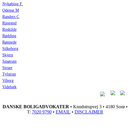
Nykøbing F.
Odense M
Randers C
Ringsted
Roskilde
Rødding
Rønnede
Silkeborg
Skjern
Smørum
Struer
Tylstrup
Viborg
Videbæk
DANSKE BOLIGADVOKATER
• Knudstrupvej 3 • 4180 Sorø •
T:
7020 9790
•
EMAIL
•
DISCLAIMER