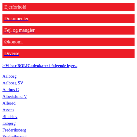
Ejerforhold
Dokumenter
Fejl og mangler
Økonomi
Diverse
> Vi har BOLIGadvokater i følgende byer...
Aalborg
Aalborg SV
Aarhus C
Albertslund V
Allerød
Assens
Bindslev
Esbjerg
Frederiksberg
Frederikssund