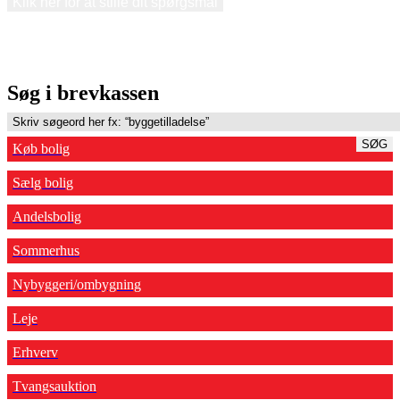
Klik her for at stille dit spørgsmål
Søg i brevkassen
SØG
Køb bolig
Sælg bolig
Andelsbolig
Sommerhus
Nybyggeri/ombygning
Leje
Erhverv
Tvangsauktion