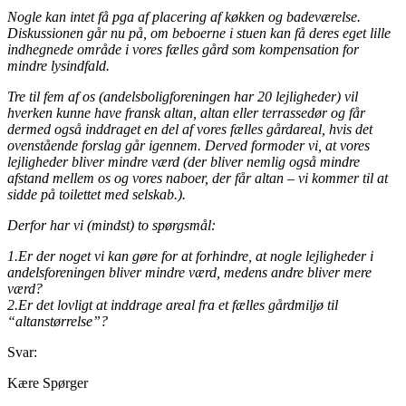
Nogle kan intet få pga af placering af køkken og badeværelse.
Diskussionen går nu på, om beboerne i stuen kan få deres eget lille
indhegnede område i vores fælles gård som kompensation for
mindre lysindfald.
Tre til fem af os (andelsboligforeningen har 20 lejligheder) vil
hverken kunne have fransk altan, altan eller terrassedør og får
dermed også inddraget en del af vores fælles gårdareal, hvis det
ovenstående forslag går igennem. Derved formoder vi, at vores
lejligheder bliver mindre værd (der bliver nemlig også mindre
afstand mellem os og vores naboer, der får altan – vi kommer til at
sidde på toilettet med selskab.).
Derfor har vi (mindst) to spørgsmål:
1.Er der noget vi kan gøre for at forhindre, at nogle lejligheder i
andelsforeningen bliver mindre værd, medens andre bliver mere
værd?
2.Er det lovligt at inddrage areal fra et fælles gårdmiljø til
“altanstørrelse”?
Svar:
Kære Spørger