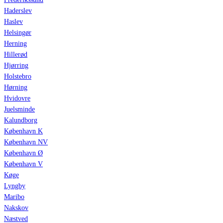
Haderslev
Haslev
Helsingør
Herning
Hillerød
Hjørring
Holstebro
Hørning
Hvidovre
Juelsminde
Kalundborg
København K
København NV
København Ø
København V
Køge
Lyngby
Maribo
Nakskov
Næstved