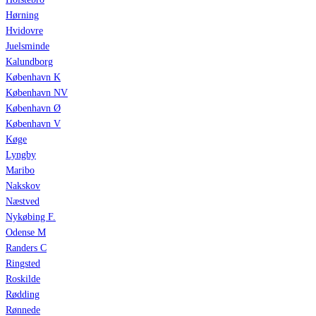
Hørning
Hvidovre
Juelsminde
Kalundborg
København K
København NV
København Ø
København V
Køge
Lyngby
Maribo
Nakskov
Næstved
Nykøbing F.
Odense M
Randers C
Ringsted
Roskilde
Rødding
Rønnede