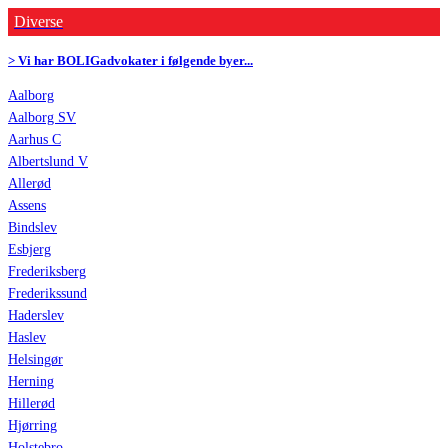
Diverse
> Vi har BOLIGadvokater i følgende byer...
Aalborg
Aalborg SV
Aarhus C
Albertslund V
Allerød
Assens
Bindslev
Esbjerg
Frederiksberg
Frederikssund
Haderslev
Haslev
Helsingør
Herning
Hillerød
Hjørring
Holstebro