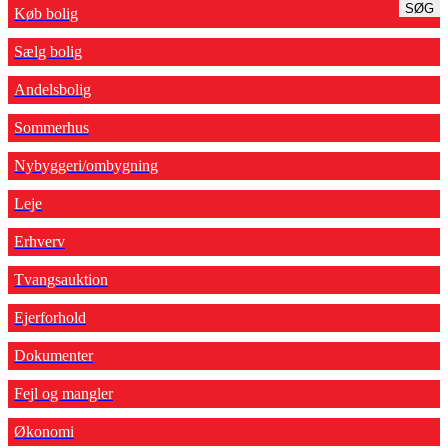
SØG
Køb bolig
Sælg bolig
Andelsbolig
Sommerhus
Nybyggeri/ombygning
Leje
Erhverv
Tvangsauktion
Ejerforhold
Dokumenter
Fejl og mangler
Økonomi