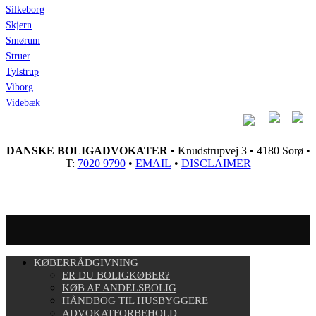
Silkeborg
Skjern
Smørum
Struer
Tylstrup
Viborg
Videbæk
DANSKE BOLIGADVOKATER
• Knudstrupvej 3 • 4180 Sorø •
T:
7020 9790
•
EMAIL
•
DISCLAIMER
KØBERRÅDGIVNING
ER DU BOLIGKØBER?
KØB AF ANDELSBOLIG
HÅNDBOG TIL HUSBYGGERE
ADVOKATFORBEHOLD