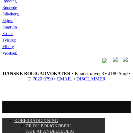
Rødding
Rønnede
Silkeborg
Skjern
Smørum
Struer
Tylstrup
Viborg
Videbæk
DANSKE BOLIGADVOKATER
• Knudstrupvej 3 • 4180 Sorø •
T:
7020 9790
•
EMAIL
•
DISCLAIMER
KØBERRÅDGIVNING
ER DU BOLIGKØBER?
KØB AF ANDELSBOLIG