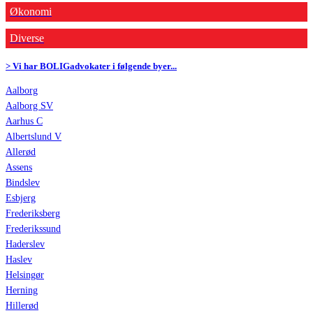
Økonomi
Diverse
> Vi har BOLIGadvokater i følgende byer...
Aalborg
Aalborg SV
Aarhus C
Albertslund V
Allerød
Assens
Bindslev
Esbjerg
Frederiksberg
Frederikssund
Haderslev
Haslev
Helsingør
Herning
Hillerød