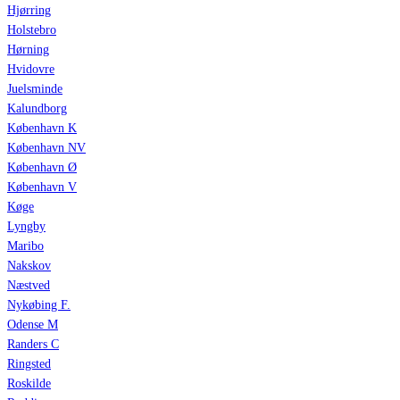
Hjørring
Holstebro
Hørning
Hvidovre
Juelsminde
Kalundborg
København K
København NV
København Ø
København V
Køge
Lyngby
Maribo
Nakskov
Næstved
Nykøbing F.
Odense M
Randers C
Ringsted
Roskilde