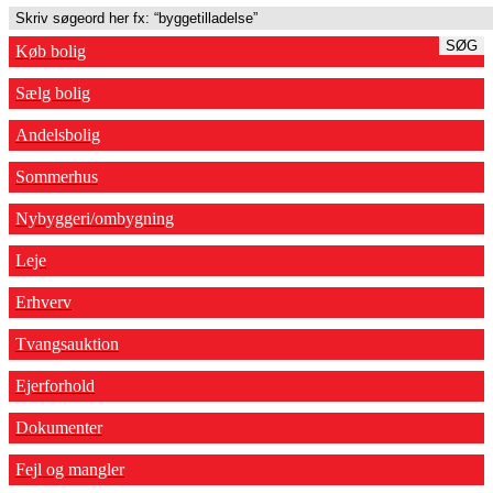
SØG
Køb bolig
Sælg bolig
Andelsbolig
Sommerhus
Nybyggeri/ombygning
Leje
Erhverv
Tvangsauktion
Ejerforhold
Dokumenter
Fejl og mangler