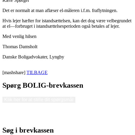
Kære Spørger
Det er normalt at man aflæser el-måleren i.f.m. fraflytningen.
Hvis lejer hæfter for istandsættelsen, kan det dog være velbegrundet
at el—forbruget i istandsættelsesperioden også betales af lejer.
Med venlig hilsen
Thomas Damsholt
Danske Boligadvokater, Lyngby
[mashshare]
TILBAGE
Spørg BOLIG-brevkassen
Klik her for at stille dit spørgsmål
Søg i brevkassen