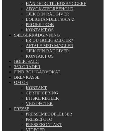
HÅNDBOG TIL HUSBYGGERE
ADVOKATFORBEHOLD
TJEK DIN RÅDGIVER
BOLIGHANDEL FRA A-Z
PROJEKTKØB
KONTAKT OS
SÆLGERRÅDGIVNING
ER DU BOLIGSÆLGER?
AFTALE MED MÆGLER
TJEK DIN RÅDGIVER
KONTAKT OS
BOLIGSALG
360 GRADER
FIND BOLIGADVOKAT
BREVKASSE
OM OS
KONTAKT
CERTIFICERING
ETISKE REGLER
VEDTÆGTER
PRESSE
PRESSEMEDDELELSER
PRESSEFOTO
PRESSEKONTAKT
VIDEOER