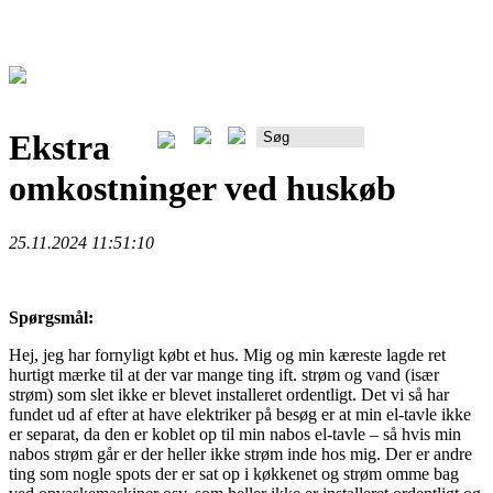
Ekstra
Rådgiverportalen
omkostninger ved huskøb
25.11.2024 11:51:10
Spørgsmål:
Hej, jeg har fornyligt købt et hus. Mig og min kæreste lagde ret
hurtigt mærke til at der var mange ting ift. strøm og vand (især
strøm) som slet ikke er blevet installeret ordentligt. Det vi så har
fundet ud af efter at have elektriker på besøg er at min el-tavle ikke
er separat, da den er koblet op til min nabos el-tavle – så hvis min
nabos strøm går er der heller ikke strøm inde hos mig. Der er andre
ting som nogle spots der er sat op i køkkenet og strøm omme bag