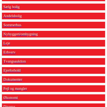
Sælg bolig
Andelsbolig
Sommerhus
Nybyggeri/ombygning
Leje
Erhverv
Tvangsauktion
Ejerforhold
Dokumenter
Fejl og mangler
Økonomi
Diverse