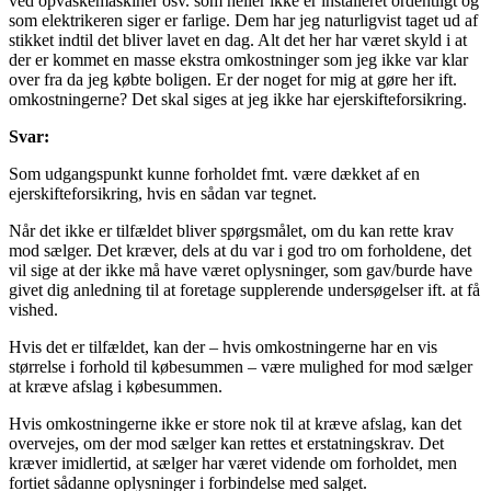
ved opvaskemaskiner osv. som heller ikke er installeret ordentligt og
som elektrikeren siger er farlige. Dem har jeg naturligvist taget ud af
stikket indtil det bliver lavet en dag. Alt det her har været skyld i at
der er kommet en masse ekstra omkostninger som jeg ikke var klar
over fra da jeg købte boligen. Er der noget for mig at gøre her ift.
omkostningerne? Det skal siges at jeg ikke har ejerskifteforsikring.
Svar:
Som udgangspunkt kunne forholdet fmt. være dækket af en
ejerskifteforsikring, hvis en sådan var tegnet.
Når det ikke er tilfældet bliver spørgsmålet, om du kan rette krav
mod sælger. Det kræver, dels at du var i god tro om forholdene, det
vil sige at der ikke må have været oplysninger, som gav/burde have
givet dig anledning til at foretage supplerende undersøgelser ift. at få
vished.
Hvis det er tilfældet, kan der – hvis omkostningerne har en vis
størrelse i forhold til købesummen – være mulighed for mod sælger
at kræve afslag i købesummen.
Hvis omkostningerne ikke er store nok til at kræve afslag, kan det
overvejes, om der mod sælger kan rettes et erstatningskrav. Det
kræver imidlertid, at sælger har været vidende om forholdet, men
fortiet sådanne oplysninger i forbindelse med salget.