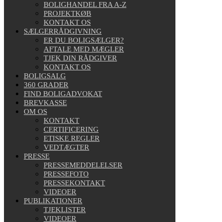
BOLIGHANDEL FRA A-Z
PROJEKTKØB
KONTAKT OS
SÆLGERRÅDGIVNING
ER DU BOLIGSÆLGER?
AFTALE MED MÆGLER
TJEK DIN RÅDGIVER
KONTAKT OS
BOLIGSALG
360 GRADER
FIND BOLIGADVOKAT
BREVKASSE
OM OS
KONTAKT
CERTIFICERING
ETISKE REGLER
VEDTÆGTER
PRESSE
PRESSEMEDDELELSER
PRESSEFOTO
PRESSEKONTAKT
VIDEOER
PUBLIKATIONER
TJEKLISTER
VIDEOER