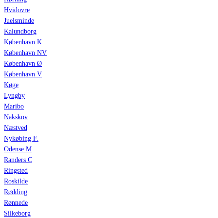
Hvidovre
Juelsminde
Kalundborg
København K
København NV
København Ø
København V
Køge
Lyngby
Maribo
Nakskov
Næstved
Nykøbing F.
Odense M
Randers C
Ringsted
Roskilde
Rødding
Rønnede
Silkeborg