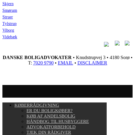
Skjern
Smørum
Struer
Tylstrup
Viborg
Videbæk
DANSKE BOLIGADVOKATER
• Knudstrupvej 3 • 4180 Sorø •
T:
7020 9790
•
EMAIL
•
DISCLAIMER
KØBERRÅDGIVNING
ER DU BOLIGKØBER?
KØB AF ANDELSBOLIG
HÅNDBOG TIL HUSBYGGERE
ADVOKATFORBEHOLD
TJEK DIN RÅDGIVER