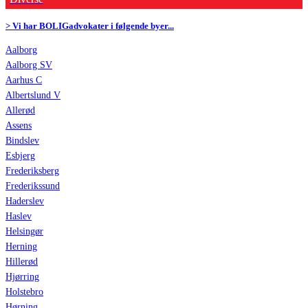
> Vi har BOLIGadvokater i følgende byer...
Aalborg
Aalborg SV
Aarhus C
Albertslund V
Allerød
Assens
Bindslev
Esbjerg
Frederiksberg
Frederikssund
Haderslev
Haslev
Helsingør
Herning
Hillerød
Hjørring
Holstebro
Hørning