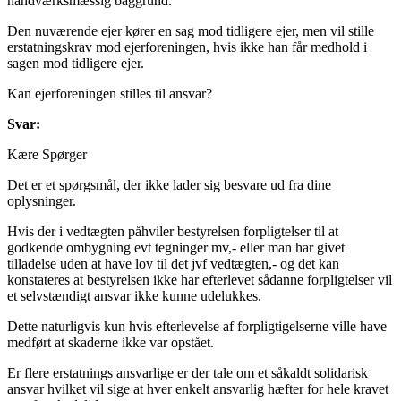
håndværksmæssig baggrund.
Den nuværende ejer kører en sag mod tidligere ejer, men vil stille
erstatningskrav mod ejerforeningen, hvis ikke han får medhold i
sagen mod tidligere ejer.
Kan ejerforeningen stilles til ansvar?
Svar:
Kære Spørger
Det er et spørgsmål, der ikke lader sig besvare ud fra dine
oplysninger.
Hvis der i vedtægten påhviler bestyrelsen forpligtelser til at
godkende ombygning evt tegninger mv,- eller man har givet
tilladelse uden at have lov til det jvf vedtægten,- og det kan
konstateres at bestyrelsen ikke har efterlevet sådanne forpligtelser vil
et selvstændigt ansvar ikke kunne udelukkes.
Dette naturligvis kun hvis efterlevelse af forpligtigelserne ville have
medført at skaderne ikke var opstået.
Er flere erstatnings ansvarlige er der tale om et såkaldt solidarisk
ansvar hvilket vil sige at hver enkelt ansvarlig hæfter for hele kravet