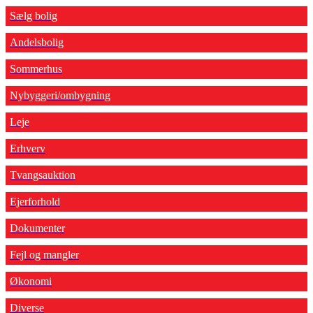
Sælg bolig
Andelsbolig
Sommerhus
Nybyggeri/ombygning
Leje
Erhverv
Tvangsauktion
Ejerforhold
Dokumenter
Fejl og mangler
Økonomi
Diverse