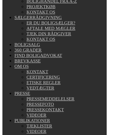
BOLIGHANDEL FRA A-Z
PROJEKTKØB
KONTAKT OS
SÆLGERRÅDGIVNING
ER DU BOLIGSÆLGER?
AFTALE MED MÆGLER
TJEK DIN RÅDGIVER
KONTAKT OS
BOLIGSALG
360 GRADER
FIND BOLIGADVOKAT
BREVKASSE
OM OS
KONTAKT
CERTIFICERING
ETISKE REGLER
VEDTÆGTER
PRESSE
PRESSEMEDDELELSER
PRESSEFOTO
PRESSEKONTAKT
VIDEOER
PUBLIKATIONER
TJEKLISTER
VIDEOER