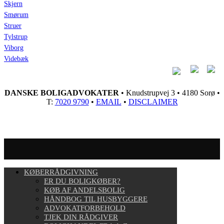
Skjern
Smørum
Struer
Tylstrup
Viborg
Videbæk
DANSKE BOLIGADVOKATER
• Knudstrupvej 3 • 4180 Sorø •
T:
7020 9790
•
EMAIL
•
DISCLAIMER
KØBERRÅDGIVNING
ER DU BOLIGKØBER?
KØB AF ANDELSBOLIG
HÅNDBOG TIL HUSBYGGERE
ADVOKATFORBEHOLD
TJEK DIN RÅDGIVER