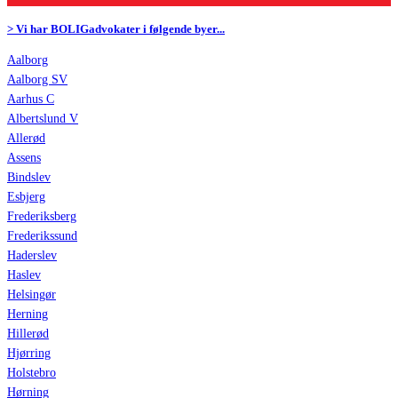
> Vi har BOLIGadvokater i følgende byer...
Aalborg
Aalborg SV
Aarhus C
Albertslund V
Allerød
Assens
Bindslev
Esbjerg
Frederiksberg
Frederikssund
Haderslev
Haslev
Helsingør
Herning
Hillerød
Hjørring
Holstebro
Hørning