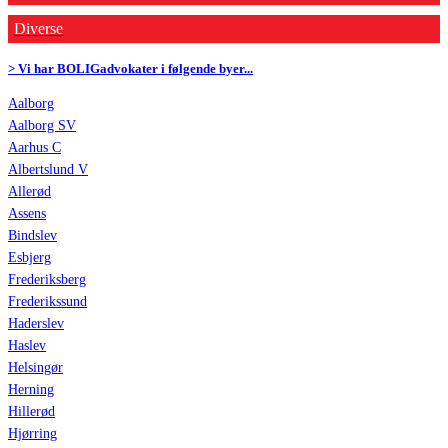
Diverse
> Vi har BOLIGadvokater i følgende byer...
Aalborg
Aalborg SV
Aarhus C
Albertslund V
Allerød
Assens
Bindslev
Esbjerg
Frederiksberg
Frederikssund
Haderslev
Haslev
Helsingør
Herning
Hillerød
Hjørring