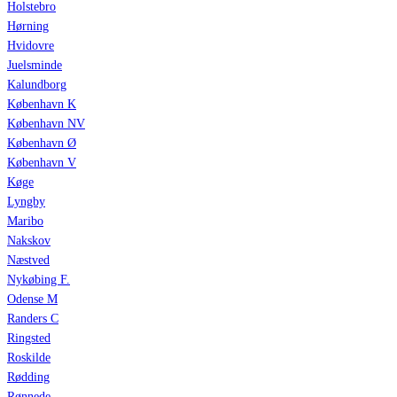
Holstebro
Hørning
Hvidovre
Juelsminde
Kalundborg
København K
København NV
København Ø
København V
Køge
Lyngby
Maribo
Nakskov
Næstved
Nykøbing F.
Odense M
Randers C
Ringsted
Roskilde
Rødding
Rønnede