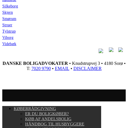
Silkeborg
Skjern
Smørum
Struer
Tylstrup
Viborg
Videbæk
DANSKE BOLIGADVOKATER
• Knudstrupvej 3 • 4180 Sorø •
T:
7020 9790
•
EMAIL
•
DISCLAIMER
KØBERRÅDGIVNING
ER DU BOLIGKØBER?
KØB AF ANDELSBOLIG
HÅNDBOG TIL HUSBYGGERE