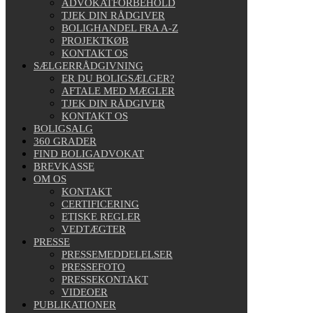
ADVOKATFORBEHOLD
TJEK DIN RÅDGIVER
BOLIGHANDEL FRA A-Z
PROJEKTKØB
KONTAKT OS
SÆLGERRÅDGIVNING
ER DU BOLIGSÆLGER?
AFTALE MED MÆGLER
TJEK DIN RÅDGIVER
KONTAKT OS
BOLIGSALG
360 GRADER
FIND BOLIGADVOKAT
BREVKASSE
OM OS
KONTAKT
CERTIFICERING
ETISKE REGLER
VEDTÆGTER
PRESSE
PRESSEMEDDELELSER
PRESSEFOTO
PRESSEKONTAKT
VIDEOER
PUBLIKATIONER