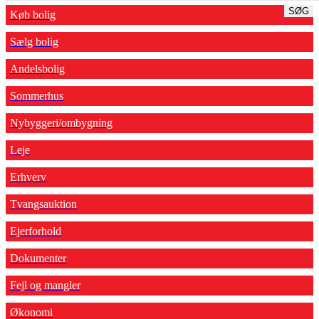
SØG
Køb bolig
Sælg bolig
Andelsbolig
Sommerhus
Nybyggeri/ombygning
Leje
Erhverv
Tvangsauktion
Ejerforhold
Dokumenter
Fejl og mangler
Økonomi