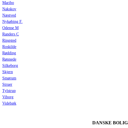
Maribo
Nakskov
Næstved
Nykøbing F.
Odense M
Randers C
Ringsted
Roskilde
Rødding
Rønnede
Silkeborg
Skjern
Smørum
Struer
Tylstrup
Viborg
Videbæk
DANSKE BOLI