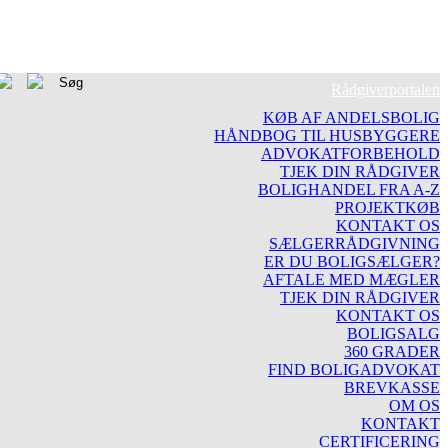
Rådgiverportalen
KØB AF ANDELSBOLIG
HÅNDBOG TIL HUSBYGGERE
ADVOKATFORBEHOLD
TJEK DIN RÅDGIVER
BOLIGHANDEL FRA A-Z
PROJEKTKØB
KONTAKT OS
SÆLGERRÅDGIVNING
ER DU BOLIGSÆLGER?
AFTALE MED MÆGLER
TJEK DIN RÅDGIVER
KONTAKT OS
BOLIGSALG
360 GRADER
FIND BOLIGADVOKAT
BREVKASSE
OM OS
KONTAKT
CERTIFICERING