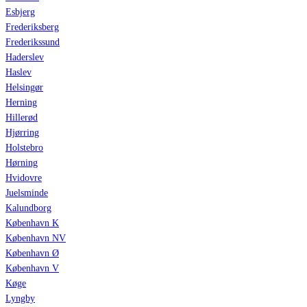
Esbjerg
Frederiksberg
Frederikssund
Haderslev
Haslev
Helsingør
Herning
Hillerød
Hjørring
Holstebro
Hørning
Hvidovre
Juelsminde
Kalundborg
København K
København NV
København Ø
København V
Køge
Lyngby