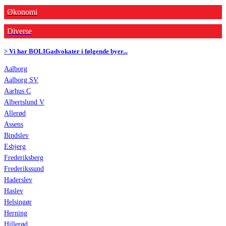
Økonomi
Diverse
> Vi har BOLIGadvokater i følgende byer...
Aalborg
Aalborg SV
Aarhus C
Albertslund V
Allerød
Assens
Bindslev
Esbjerg
Frederiksberg
Frederikssund
Haderslev
Haslev
Helsingør
Herning
Hillerød