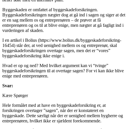
Byggeskaden er omfattet af byggeskadeforsikringen.
Byggeskadeforsikringen nægter dog at gå ind i sagen og siger at det
er en sag mellem os og entreprenøren – de prøver at få
entreprenøren og os til at blive enige, men nægter at gå fagligt ind i
vurderingen af skaden.
I en artikel i Bolius (https://www.bolius.dk/byggeskadeforsikring-
16454) står der, at ved uenighed mellem os og entreprenør, skal
byggeskadeforsikringen overtage sagen, men det er “vores”
byggeskadeforsikring ikke enige i.
Hvad er op og ned? Med hvilket argument kan vi “tvinge”
byggeskadeforsikringen til at overtage sagen? For vi kan ikke blive
enige med entreprenøren.
Svar:
Kære Spørger
Hele formålet med at have en byggeskadeforsikring er, at
forsikringen overtager ”sagen”, når der er konstateret en
byggeskade. Dette særligt når der er uenighed mellem bygherre og
entreprenøren, hvilket ikke er sjældent forekommende.