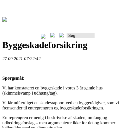
Rådgiverportalen
Byggeskadeforsikring
27.09.2021 07:22:42
Spørgsmål:
Vi har konstateret en byggeskade i vores 3 år gamle hus
(skimmelsvamp i udhæng/tag).
Vi får udfærdiget en skadesrapport ved en byggerådgiver, som vi
fremsender til entreprenøren og byggeskadeforsikringen.
Entreprenøren er uenig i beskrivelse af skaden, omfang og
udbedringsforslag – men argumenterer ikke for det og kommer
heller ikke med en alternativ plan.