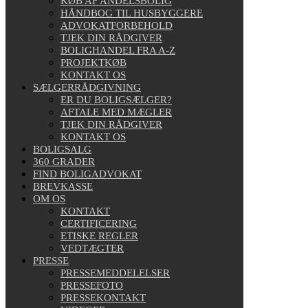
KØB AF ANDELSBOLIG
HÅNDBOG TIL HUSBYGGERE
ADVOKATFORBEHOLD
TJEK DIN RÅDGIVER
BOLIGHANDEL FRA A-Z
PROJEKTKØB
KONTAKT OS
SÆLGERRÅDGIVNING
ER DU BOLIGSÆLGER?
AFTALE MED MÆGLER
TJEK DIN RÅDGIVER
KONTAKT OS
BOLIGSALG
360 GRADER
FIND BOLIGADVOKAT
BREVKASSE
OM OS
KONTAKT
CERTIFICERING
ETISKE REGLER
VEDTÆGTER
PRESSE
PRESSEMEDDELELSER
PRESSEFOTO
PRESSEKONTAKT