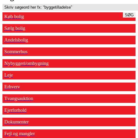
SØG
Køb bolig
Sælg bolig
Andelsbolig
Sommerhus
Nybyggeri/ombygning
Leje
Erhverv
Tvangsauktion
Ejerforhold
Dokumenter
Fejl og mangler