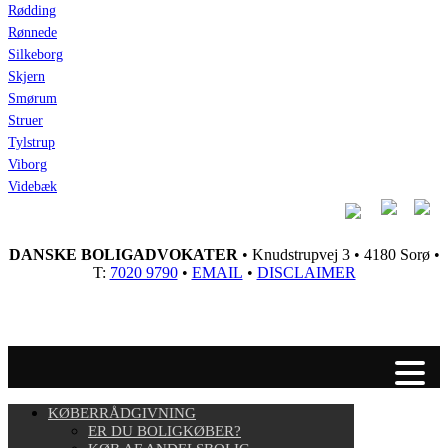
Rødding
Rønnede
Silkeborg
Skjern
Smørum
Struer
Tylstrup
Viborg
Videbæk
DANSKE BOLIGADVOKATER
• Knudstrupvej 3 • 4180 Sorø •
T:
7020 9790
•
EMAIL
•
DISCLAIMER
KØBERRÅDGIVNING
ER DU BOLIGKØBER?