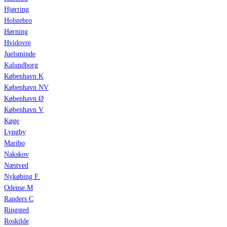
Hjørring
Holstebro
Hørning
Hvidovre
Juelsminde
Kalundborg
København K
København NV
København Ø
København V
Køge
Lyngby
Maribo
Nakskov
Næstved
Nykøbing F.
Odense M
Randers C
Ringsted
Roskilde