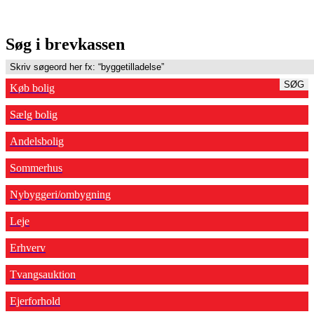
Søg i brevkassen
SØG
Køb bolig
Sælg bolig
Andelsbolig
Sommerhus
Nybyggeri/ombygning
Leje
Erhverv
Tvangsauktion
Ejerforhold