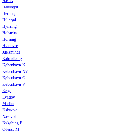
Haslev
Helsingør
Herning
Hillerød
Hjørring
Holstebro
Hørning
Hvidovre
Juelsminde
Kalundborg
København K
København NV
København Ø
København V
Køge
Lyngby
Maribo
Nakskov
Næstved
Nykøbing F.
Odense M