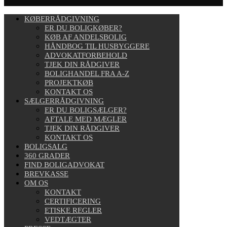
KØBERRÅDGIVNING
ER DU BOLIGKØBER?
KØB AF ANDELSBOLIG
HÅNDBOG TIL HUSBYGGERE
ADVOKATFORBEHOLD
TJEK DIN RÅDGIVER
BOLIGHANDEL FRA A-Z
PROJEKTKØB
KONTAKT OS
SÆLGERRÅDGIVNING
ER DU BOLIGSÆLGER?
AFTALE MED MÆGLER
TJEK DIN RÅDGIVER
KONTAKT OS
BOLIGSALG
360 GRADER
FIND BOLIGADVOKAT
BREVKASSE
OM OS
KONTAKT
CERTIFICERING
ETISKE REGLER
VEDTÆGTER