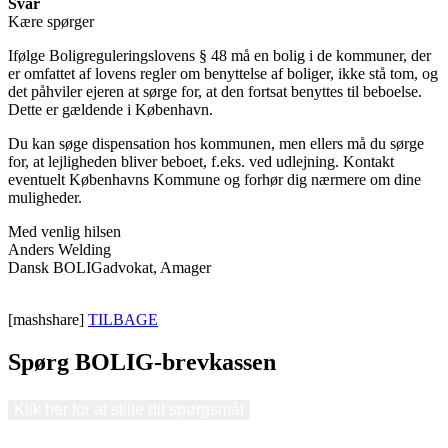
Svar
Kære spørger
Ifølge Boligreguleringslovens § 48 må en bolig i de kommuner, der
er omfattet af lovens regler om benyttelse af boliger, ikke stå tom, og
det påhviler ejeren at sørge for, at den fortsat benyttes til beboelse.
Dette er gældende i København.
Du kan søge dispensation hos kommunen, men ellers må du sørge
for, at lejligheden bliver beboet, f.eks. ved udlejning. Kontakt
eventuelt Københavns Kommune og forhør dig nærmere om dine
muligheder.
Med venlig hilsen
Anders Welding
Dansk BOLIGadvokat, Amager
[mashshare]
TILBAGE
Spørg BOLIG-brevkassen
Klik her for at stille dit spørgsmål