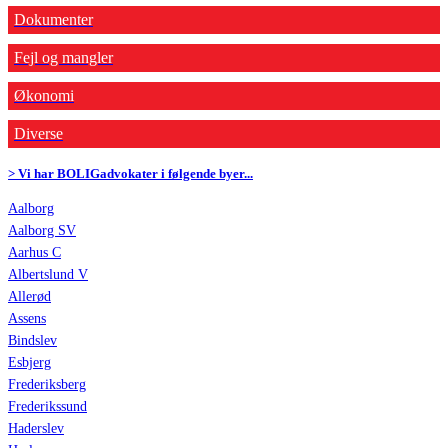
Dokumenter
Fejl og mangler
Økonomi
Diverse
> Vi har BOLIGadvokater i følgende byer...
Aalborg
Aalborg SV
Aarhus C
Albertslund V
Allerød
Assens
Bindslev
Esbjerg
Frederiksberg
Frederikssund
Haderslev