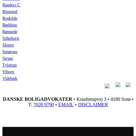
Randers C
Ringsted
Roskilde
Rødding
Rønnede
Silkeborg
Skjern
Smørum
Struer
Tylstrup
Viborg
Videbæk
DANSKE BOLIGADVOKATER
• Knudstrupvej 3 • 4180 Sorø •
T:
7020 9790
•
EMAIL
•
DISCLAIMER