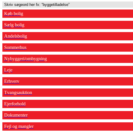
Køb bolig
Sælg bolig
Andelsbolig
Sommerhus
Nybyggeri/ombygning
Leje
Erhverv
Tvangsauktion
Ejerforhold
Dokumenter
Fejl og mangler