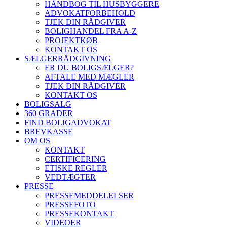
HÅNDBOG TIL HUSBYGGERE
ADVOKATFORBEHOLD
TJEK DIN RÅDGIVER
BOLIGHANDEL FRA A-Z
PROJEKTKØB
KONTAKT OS
SÆLGERRÅDGIVNING
ER DU BOLIGSÆLGER?
AFTALE MED MÆGLER
TJEK DIN RÅDGIVER
KONTAKT OS
BOLIGSALG
360 GRADER
FIND BOLIGADVOKAT
BREVKASSE
OM OS
KONTAKT
CERTIFICERING
ETISKE REGLER
VEDTÆGTER
PRESSE
PRESSEMEDDELELSER
PRESSEFOTO
PRESSEKONTAKT
VIDEOER