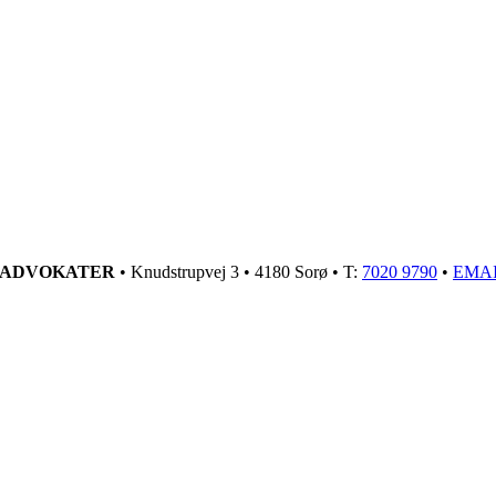
GADVOKATER
• Knudstrupvej 3 • 4180 Sorø • T:
7020 9790
•
EMA