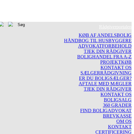
Rådgiverportalen
KØB AF ANDELSBOLIG
HÅNDBOG TIL HUSBYGGERE
ADVOKATFORBEHOLD
TJEK DIN RÅDGIVER
BOLIGHANDEL FRA A-Z
PROJEKTKØB
KONTAKT OS
SÆLGERRÅDGIVNING
ER DU BOLIGSÆLGER?
AFTALE MED MÆGLER
TJEK DIN RÅDGIVER
KONTAKT OS
BOLIGSALG
360 GRADER
FIND BOLIGADVOKAT
BREVKASSE
OM OS
KONTAKT
CERTIFICERING