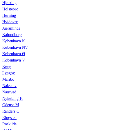
Hjørring
Holstebro
Hørning
Hvidovre
Juelsminde
Kalundborg
København K
København NV
København Ø
København V
Køge
Lyngby
Maribo
Nakskov
Næstved
Nykøbing F.
Odense M
Randers C
Ringsted
Roskilde