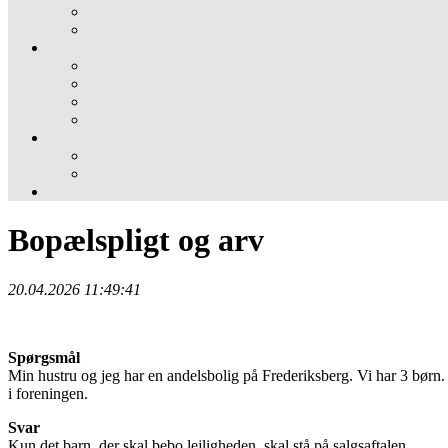
Bopælspligt og arv
20.04.2026 11:49:41
Spørgsmål
Min hustru og jeg har en andelsbolig på Frederiksberg. Vi har 3 børn. N
i foreningen.
Svar
Kun det barn, der skal bebo lejligheden, skal stå på salgsaftalen.