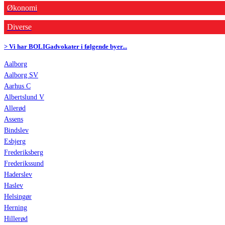
Økonomi
Diverse
> Vi har BOLIGadvokater i følgende byer...
Aalborg
Aalborg SV
Aarhus C
Albertslund V
Allerød
Assens
Bindslev
Esbjerg
Frederiksberg
Frederikssund
Haderslev
Haslev
Helsingør
Herning
Hillerød