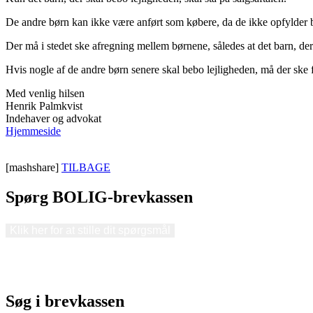
De andre børn kan ikke være anført som købere, da de ikke opfylder b
Der må i stedet ske afregning mellem børnene, således at det barn, der 
Hvis nogle af de andre børn senere skal bebo lejligheden, må der ske 
Med venlig hilsen
Henrik Palmkvist
Indehaver og advokat
Hjemmeside
[mashshare]
TILBAGE
Spørg BOLIG-brevkassen
Klik her for at stille dit spørgsmål
Søg i brevkassen