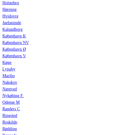
Holstebro
Hørning
Hvidovre
Juelsminde
Kalundborg
København K
København NV
København Ø
København V
Køge
Lyngby
Maribo
Nakskov
Næstved
Nykøbing F.
Odense M
Randers C
Ringsted
Roskilde
Rødding