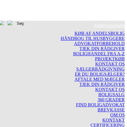
Rådgiverportalen
KØB AF ANDELSBOLIG
HÅNDBOG TIL HUSBYGGERE
ADVOKATFORBEHOLD
TJEK DIN RÅDGIVER
BOLIGHANDEL FRA A-Z
PROJEKTKØB
KONTAKT OS
SÆLGERRÅDGIVNING
ER DU BOLIGSÆLGER?
AFTALE MED MÆGLER
TJEK DIN RÅDGIVER
KONTAKT OS
BOLIGSALG
360 GRADER
FIND BOLIGADVOKAT
BREVKASSE
OM OS
KONTAKT
CERTIFICERING