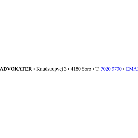
GADVOKATER
• Knudstrupvej 3 • 4180 Sorø • T:
7020 9790
•
EMA