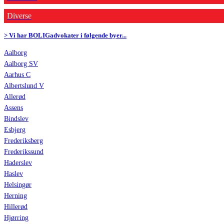
Diverse
> Vi har BOLIGadvokater i følgende byer...
Aalborg
Aalborg SV
Aarhus C
Albertslund V
Allerød
Assens
Bindslev
Esbjerg
Frederiksberg
Frederikssund
Haderslev
Haslev
Helsingør
Herning
Hillerød
Hjørring