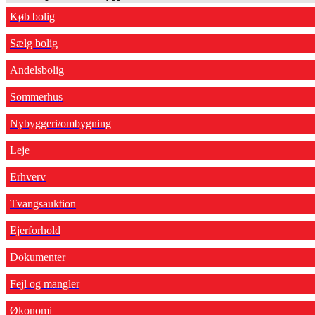
Køb bolig
Sælg bolig
Andelsbolig
Sommerhus
Nybyggeri/ombygning
Leje
Erhverv
Tvangsauktion
Ejerforhold
Dokumenter
Fejl og mangler
Økonomi