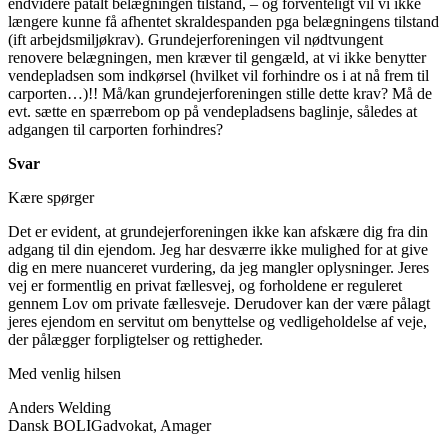
endvidere påtalt belægningen tilstand, – og forventeligt vil vi ikke
længere kunne få afhentet skraldespanden pga belægningens tilstand
(ift arbejdsmiljøkrav). Grundejerforeningen vil nødtvungent
renovere belægningen, men kræver til gengæld, at vi ikke benytter
vendepladsen som indkørsel (hvilket vil forhindre os i at nå frem til
carporten…)!! Må/kan grundejerforeningen stille dette krav? Må de
evt. sætte en spærrebom op på vendepladsens baglinje, således at
adgangen til carporten forhindres?
Svar
Kære spørger
Det er evident, at grundejerforeningen ikke kan afskære dig fra din
adgang til din ejendom. Jeg har desværre ikke mulighed for at give
dig en mere nuanceret vurdering, da jeg mangler oplysninger. Jeres
vej er formentlig en privat fællesvej, og forholdene er reguleret
gennem Lov om private fællesveje. Derudover kan der være pålagt
jeres ejendom en servitut om benyttelse og vedligeholdelse af veje,
der pålægger forpligtelser og rettigheder.
Med venlig hilsen
Anders Welding
Dansk BOLIGadvokat, Amager