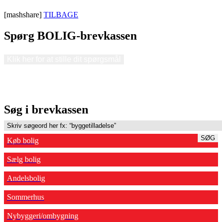
[mashshare]
TILBAGE
Spørg BOLIG-brevkassen
Klik her for at stille dit spørgsmål
Søg i brevkassen
SØG
Køb bolig
Sælg bolig
Andelsbolig
Sommerhus
Nybyggeri/ombygning