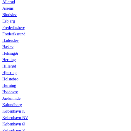
Allerød
Assens
Bindslev
Esbjerg
Frederiksberg
Frederikssund
Haderslev
Haslev
Helsingør
Herning
Hillerød
Hjørring
Holstebro
Hørning
Hvidovre
Juelsminde
Kalundborg
København K
København NV
København Ø
København V