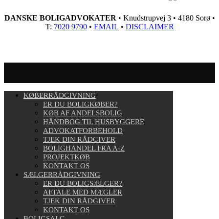
DANSKE BOLIGADVOKATER
• Knudstrupvej 3 • 4180 Sorø •
T:
7020 9790
•
EMAIL
•
DISCLAIMER
KØBERRÅDGIVNING
ER DU BOLIGKØBER?
KØB AF ANDELSBOLIG
HÅNDBOG TIL HUSBYGGERE
ADVOKATFORBEHOLD
TJEK DIN RÅDGIVER
BOLIGHANDEL FRA A-Z
PROJEKTKØB
KONTAKT OS
SÆLGERRÅDGIVNING
ER DU BOLIGSÆLGER?
AFTALE MED MÆGLER
TJEK DIN RÅDGIVER
KONTAKT OS
BOLIGSALG