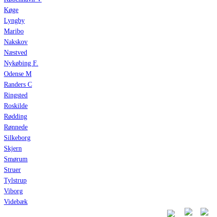
Køge
Lyngby
Maribo
Nakskov
Næstved
Nykøbing F.
Odense M
Randers C
Ringsted
Roskilde
Rødding
Rønnede
Silkeborg
Skjern
Smørum
Struer
Tylstrup
Viborg
Videbæk