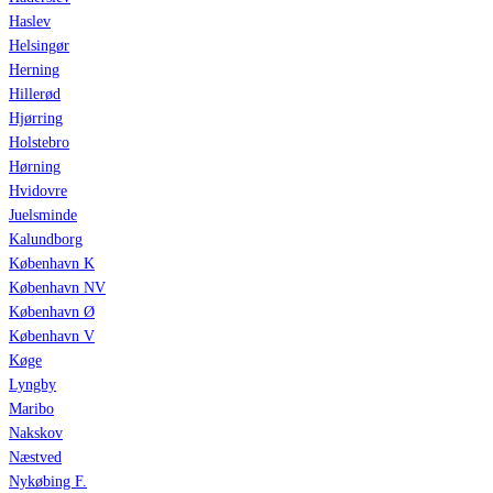
Haslev
Helsingør
Herning
Hillerød
Hjørring
Holstebro
Hørning
Hvidovre
Juelsminde
Kalundborg
København K
København NV
København Ø
København V
Køge
Lyngby
Maribo
Nakskov
Næstved
Nykøbing F.