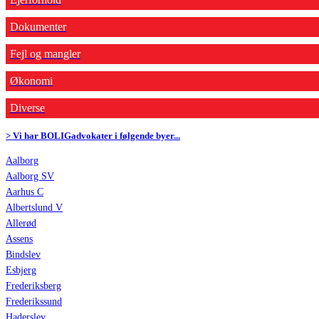
Dokumenter
Fejl og mangler
Økonomi
Diverse
> Vi har BOLIGadvokater i følgende byer...
Aalborg
Aalborg SV
Aarhus C
Albertslund V
Allerød
Assens
Bindslev
Esbjerg
Frederiksberg
Frederikssund
Haderslev