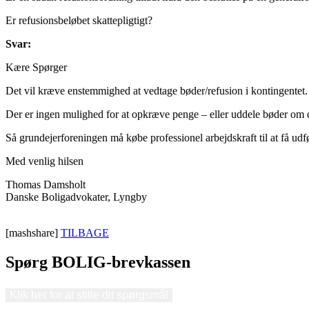
Er refusionsbeløbet skattepligtigt?
Svar:
Kære Spørger
Det vil kræve enstemmighed at vedtage bøder/refusion i kontingentet.
Der er ingen mulighed for at opkræve penge – eller uddele bøder om du
Så grundejerforeningen må købe professionel arbejdskraft til at få ud
Med venlig hilsen
Thomas Damsholt
Danske Boligadvokater, Lyngby
[mashshare]
TILBAGE
Spørg BOLIG-brevkassen
Klik her for at stille dit spørgsmål