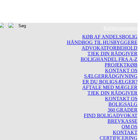
Rådgiverportalen
KØB AF ANDELSBOLIG
HÅNDBOG TIL HUSBYGGERE
ADVOKATFORBEHOLD
TJEK DIN RÅDGIVER
BOLIGHANDEL FRA A-Z
PROJEKTKØB
KONTAKT OS
SÆLGERRÅDGIVNING
ER DU BOLIGSÆLGER?
AFTALE MED MÆGLER
TJEK DIN RÅDGIVER
KONTAKT OS
BOLIGSALG
360 GRADER
FIND BOLIGADVOKAT
BREVKASSE
OM OS
KONTAKT
CERTIFICERING