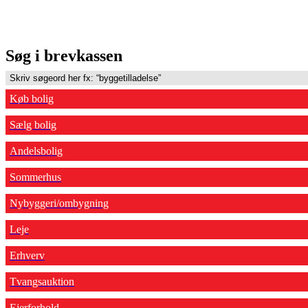
Søg i brevkassen
Køb bolig
Sælg bolig
Andelsbolig
Sommerhus
Nybyggeri/ombygning
Leje
Erhverv
Tvangsauktion
Ejerforhold