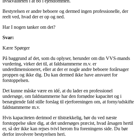
livskvaliteten i at bo i ejendommen.
Bestyrelsen er andre beboere og dermed ingen professionelle, der
reelt ved, hvad der er op og ned.
Har I nogen tanker om det?
Svar:
Kære Spørger
På baggrund af det, som du oplyser, herunder om din VVS-mands
vurdering, virker det til, at faldstammerne m.v. er
underdimensioneret, eller at der er nogle andre beboere forårsager
proppen og ikke dig. Du kan dermed ikke have ansvaret for
forstoppelsen.
Det kunne måske være en idé, at du lader en professionel
undersøge, om faldstammerne har den fornødne kapacitet og i
benægtende fald stille forslag til ejerforeningen om, at forny/udskifte
faldstammerne m.v.
Hvis kapaciteten derimod er tilstrækkelig, bør du ved næste
forstoppelse sikre dig, at det undersøges præcist, hvad årsagen hertil
er, så der ikke kan rejses tvivl herom fra foreningens side. Du bør
derfor involvere bestyrelsen heri.