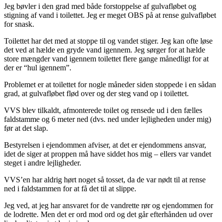
Jeg bøvler i den grad med både forstoppelse af gulvafløbet og
stigning af vand i toilettet. Jeg er meget OBS på at rense gulvafløbet
for snask.
Toilettet har det med at stoppe til og vandet stiger. Jeg kan ofte løse
det ved at hælde en gryde vand igennem. Jeg sørger for at hælde
store mængder vand igennem toilettet flere gange månedligt for at
der er “hul igennem”.
Problemet er at toilettet for nogle måneder siden stoppede i en sådan
grad, at gulvafløbet flød over og der steg vand op i toilettet.
VVS blev tilkaldt, afmonterede toilet og rensede ud i den fælles
faldstamme og 6 meter ned (dvs. ned under lejligheden under mig)
før at det slap.
Bestyrelsen i ejendommen afviser, at det er ejendommens ansvar,
idet de siger at proppen må have siddet hos mig – ellers var vandet
steget i andre lejligheder.
VVS’en har aldrig hørt noget så tosset, da de var nødt til at rense
ned i faldstammen for at få det til at slippe.
Jeg ved, at jeg har ansvaret for de vandrette rør og ejendommen for
de lodrette. Men det er ord mod ord og det går efterhånden ud over