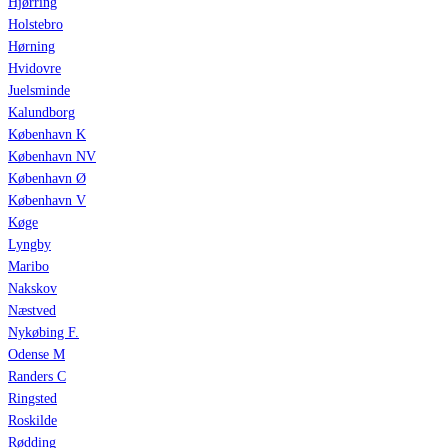
Hjørring
Holstebro
Hørning
Hvidovre
Juelsminde
Kalundborg
København K
København NV
København Ø
København V
Køge
Lyngby
Maribo
Nakskov
Næstved
Nykøbing F.
Odense M
Randers C
Ringsted
Roskilde
Rødding