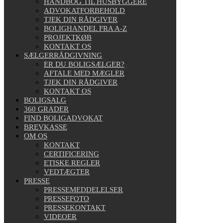
HÅNDBOG TIL HUSBYGGERE
ADVOKATFORBEHOLD
TJEK DIN RÅDGIVER
BOLIGHANDEL FRA A-Z
PROJEKTKØB
KONTAKT OS
SÆLGERRÅDGIVNING
ER DU BOLIGSÆLGER?
AFTALE MED MÆGLER
TJEK DIN RÅDGIVER
KONTAKT OS
BOLIGSALG
360 GRADER
FIND BOLIGADVOKAT
BREVKASSE
OM OS
KONTAKT
CERTIFICERING
ETISKE REGLER
VEDTÆGTER
PRESSE
PRESSEMEDDELELSER
PRESSEFOTO
PRESSEKONTAKT
VIDEOER