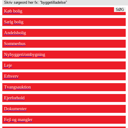
SØG
Køb bolig
Sælg bolig
Andelsbolig
Sommerhus
Nybyggeri/ombygning
Leje
Erhverv
Tvangsauktion
Ejerforhold
Dokumenter
Fejl og mangler