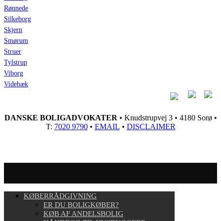
Rønnede
Silkeborg
Skjern
Smørum
Struer
Tylstrup
Viborg
Videbæk
DANSKE BOLIGADVOKATER
• Knudstrupvej 3 • 4180 Sorø •
T:
7020 9790
•
EMAIL
•
DISCLAIMER
KØBERRÅDGIVNING
ER DU BOLIGKØBER?
KØB AF ANDELSBOLIG