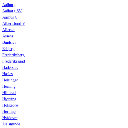
Aalborg
Aalborg SV
Aarhus C
Albertslund V
Allerød
Assens
Bindslev
Esbjerg
Frederiksberg
Frederikssund
Haderslev
Haslev
Helsingør
Herning
Hillerød
Hjørring
Holstebro
Hørning
Hvidovre
Juelsminde