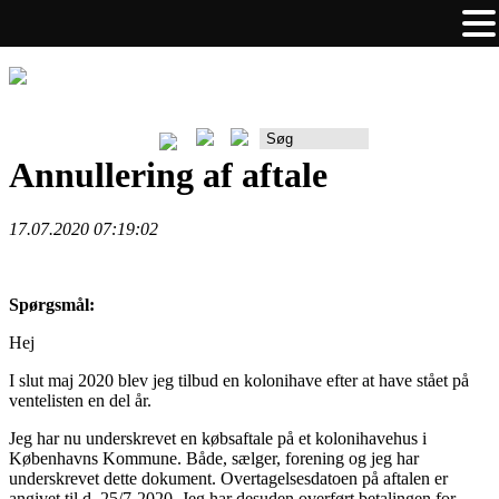
Rådgiverportalen
Annullering af aftale
17.07.2020 07:19:02
Spørgsmål:
Hej
I slut maj 2020 blev jeg tilbud en kolonihave efter at have stået på
ventelisten en del år.
Jeg har nu underskrevet en købsaftale på et kolonihavehus i
Københavns Kommune. Både, sælger, forening og jeg har
underskrevet dette dokument. Overtagelsesdatoen på aftalen er
angivet til d. 25/7-2020. Jeg har desuden overført betalingen for