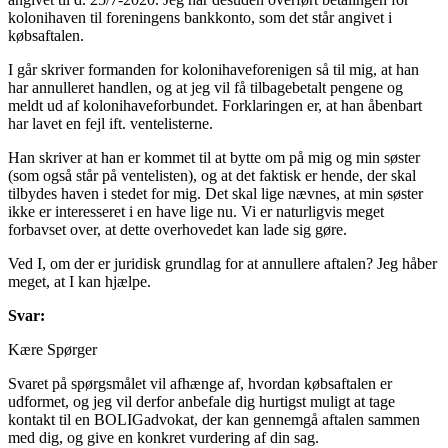
kolonihaven til foreningens bankkonto, som det står angivet i
købsaftalen.
I går skriver formanden for kolonihaveforenigen så til mig, at han
har annulleret handlen, og at jeg vil få tilbagebetalt pengene og
meldt ud af kolonihaveforbundet. Forklaringen er, at han åbenbart
har lavet en fejl ift. ventelisterne.
Han skriver at han er kommet til at bytte om på mig og min søster
(som også står på ventelisten), og at det faktisk er hende, der skal
tilbydes haven i stedet for mig. Det skal lige nævnes, at min søster
ikke er interesseret i en have lige nu. Vi er naturligvis meget
forbavset over, at dette overhovedet kan lade sig gøre.
Ved I, om der er juridisk grundlag for at annullere aftalen? Jeg håber
meget, at I kan hjælpe.
Svar:
Kære Spørger
Svaret på spørgsmålet vil afhænge af, hvordan købsaftalen er
udformet, og jeg vil derfor anbefale dig hurtigst muligt at tage
kontakt til en BOLIGadvokat, der kan gennemgå aftalen sammen
med dig, og give en konkret vurdering af din sag.