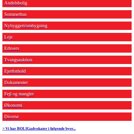
Andelsbolig
Sommerhus
Nybyggeri/ombygning
Leje
Erhverv
Tvangsauktion
Ejerforhold
Dokumenter
Fejl og mangler
Økonomi
Diverse
> Vi har BOLIGadvokater i følgende byer...