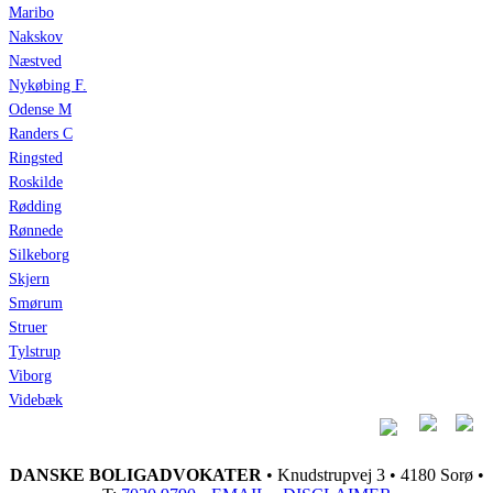
Maribo
Nakskov
Næstved
Nykøbing F.
Odense M
Randers C
Ringsted
Roskilde
Rødding
Rønnede
Silkeborg
Skjern
Smørum
Struer
Tylstrup
Viborg
Videbæk
DANSKE BOLIGADVOKATER
• Knudstrupvej 3 • 4180 Sorø •