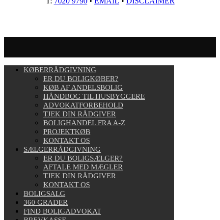
T:
7020 9790
•
EMAIL
•
DISCLAIMER
KØBERRÅDGIVNING
ER DU BOLIGKØBER?
KØB AF ANDELSBOLIG
HÅNDBOG TIL HUSBYGGERE
ADVOKATFORBEHOLD
TJEK DIN RÅDGIVER
BOLIGHANDEL FRA A-Z
PROJEKTKØB
KONTAKT OS
SÆLGERRÅDGIVNING
ER DU BOLIGSÆLGER?
AFTALE MED MÆGLER
TJEK DIN RÅDGIVER
KONTAKT OS
BOLIGSALG
360 GRADER
FIND BOLIGADVOKAT