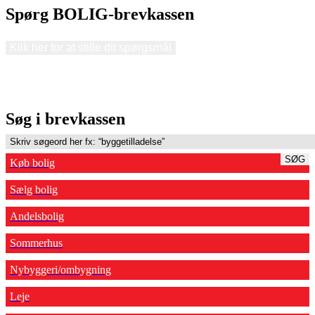
Spørg BOLIG-brevkassen
Klik her for at stille dit spørgsmål
Søg i brevkassen
SØG
Køb bolig
Sælg bolig
Andelsbolig
Sommerhus
Nybyggeri/ombygning
Leje