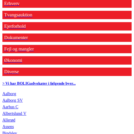
Erhverv
Tvangsauktion
Ejerforhold
Dokumenter
Fejl og mangler
Økonomi
Diverse
> Vi har BOLIGadvokater i følgende byer...
Aalborg
Aalborg SV
Aarhus C
Albertslund V
Allerød
Assens
Bindslev