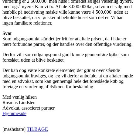
vurdering er 2.500.000, men huse i området sælges væsenlig dyrere,
men også nyere. Kan vi fx. Aftale 3.000.000kr , selvom et salg med
henblik på nedrivning måske ville kunne være 4.500.000, uden at
blive beskattet, da vi ønsker at beholde huset som det er. Vi har
ingen familiære relationer.
Svar
Som udgangspunkt står det jer frit for at aftale prisen, da i ikke er
nært-forbundne parter, og der handles over den offentlige vurdering.
Derfor vil i som udgangspunkt godt kunne gennemføre købet som
foreslået, uden at blive beskattet.
Der kan dog være konkrete elementer, der gør at ovenstående
udgangspunkt fraviges, og jeg vil derfor anbefale, at du aftaler møde
med en advokat, som kan gennemgå hele det foreslåede køb og
foretage en vurdering af risikoen for beskatning.
Med venlig hilsen
Rasmus Lindsten
Advokat, associeret partner
Hjemmeside
[mashshare]
TILBAGE