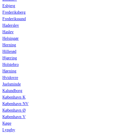
Esbjerg
Frederiksberg
Frederikssund
Haderslev
Haslev
Helsingør
Herning
Hillerød
Hjørring
Holstebro
Hørning
Hvidovre
Juelsminde
Kalundborg
København K
København NV
København Ø
København V
Køge
Lyngby