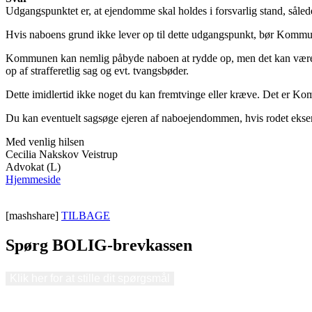
Udgangspunktet er, at ejendomme skal holdes i forsvarlig stand, såle
Hvis naboens grund ikke lever op til dette udgangspunkt, bør Kommu
Kommunen kan nemlig påbyde naboen at rydde op, men det kan være e
op af strafferetlig sag og evt. tvangsbøder.
Dette imidlertid ikke noget du kan fremtvinge eller kræve. Det er K
Du kan eventuelt sagsøge ejeren af naboejendommen, hvis rodet eksem
Med venlig hilsen
Cecilia Nakskov Veistrup
Advokat (L)
Hjemmeside
[mashshare]
TILBAGE
Spørg BOLIG-brevkassen
Klik her for at stille dit spørgsmål