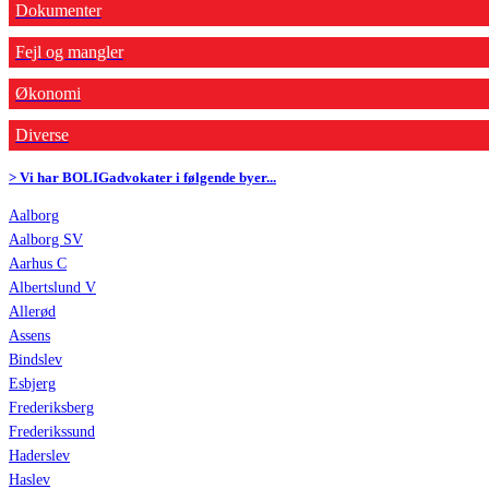
Dokumenter
Fejl og mangler
Økonomi
Diverse
> Vi har BOLIGadvokater i følgende byer...
Aalborg
Aalborg SV
Aarhus C
Albertslund V
Allerød
Assens
Bindslev
Esbjerg
Frederiksberg
Frederikssund
Haderslev
Haslev