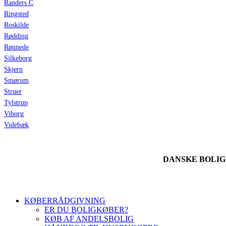
Randers C
Ringsted
Roskilde
Rødding
Rønnede
Silkeborg
Skjern
Smørum
Struer
Tylstrup
Viborg
Videbæk
DANSKE BOLI
KØBERRÅDGIVNING
ER DU BOLIGKØBER?
KØB AF ANDELSBOLIG