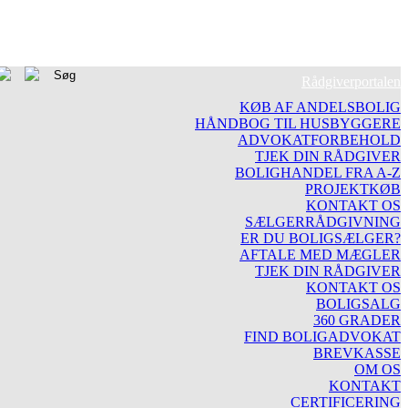
Rådgiverportalen
KØB AF ANDELSBOLIG
HÅNDBOG TIL HUSBYGGERE
ADVOKATFORBEHOLD
TJEK DIN RÅDGIVER
BOLIGHANDEL FRA A-Z
PROJEKTKØB
KONTAKT OS
SÆLGERRÅDGIVNING
ER DU BOLIGSÆLGER?
AFTALE MED MÆGLER
TJEK DIN RÅDGIVER
KONTAKT OS
BOLIGSALG
360 GRADER
FIND BOLIGADVOKAT
BREVKASSE
OM OS
KONTAKT
CERTIFICERING