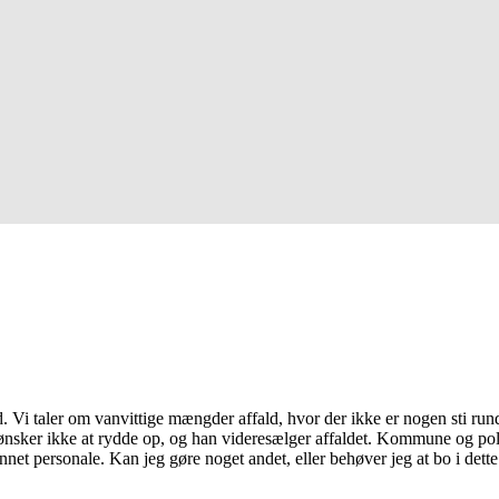
ld. Vi taler om vanvittige mængder affald, hvor der ikke er nogen sti ru
sker ikke at rydde op, og han videresælger affaldet. Kommune og polit
annet personale. Kan jeg gøre noget andet, eller behøver jeg at bo i dett