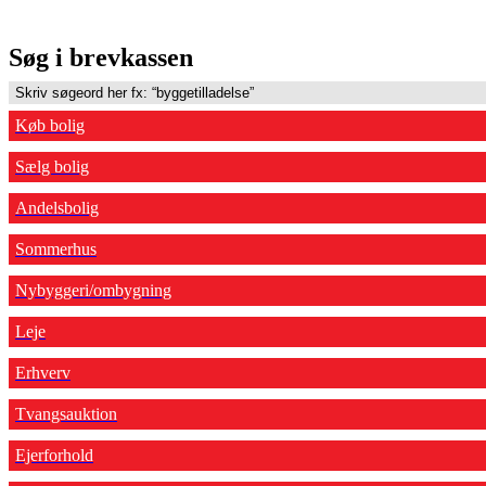
Søg i brevkassen
Køb bolig
Sælg bolig
Andelsbolig
Sommerhus
Nybyggeri/ombygning
Leje
Erhverv
Tvangsauktion
Ejerforhold