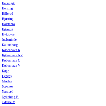
Helsingør
Herning
Hillerød
Hjørring
Holstebro
Hørning
Hvidovre
Juelsminde
Kalundborg
København K
København NV
København Ø
København V
Køge
Lyngby
Maribo
Nakskov
Næstved
Nykøbing F.
Odense M