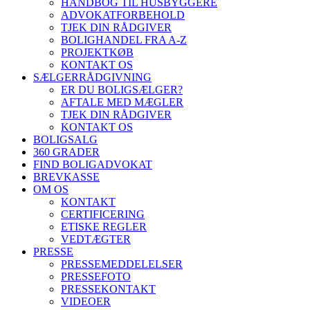
HÅNDBOG TIL HUSBYGGERE
ADVOKATFORBEHOLD
TJEK DIN RÅDGIVER
BOLIGHANDEL FRA A-Z
PROJEKTKØB
KONTAKT OS
SÆLGERRÅDGIVNING
ER DU BOLIGSÆLGER?
AFTALE MED MÆGLER
TJEK DIN RÅDGIVER
KONTAKT OS
BOLIGSALG
360 GRADER
FIND BOLIGADVOKAT
BREVKASSE
OM OS
KONTAKT
CERTIFICERING
ETISKE REGLER
VEDTÆGTER
PRESSE
PRESSEMEDDELELSER
PRESSEFOTO
PRESSEKONTAKT
VIDEOER