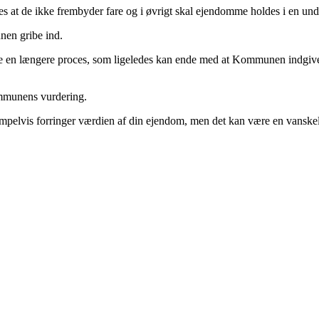
des at de ikke frembyder fare og i øvrigt skal ejendomme holdes i en un
nen gribe ind.
n længere proces, som ligeledes kan ende med at Kommunen indgiver p
ommunens vurdering.
pelvis forringer værdien af din ejendom, men det kan være en vanskel