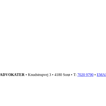
GADVOKATER
• Knudstrupvej 3 • 4180 Sorø • T:
7020 9790
•
EMA