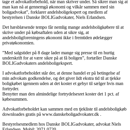
tage et advokatforbehold, når man skriver under. Så sikrer man sig at
man kan nå at gennemgå økonomi og vilkår sammen med sin
boligadvokat”, forklarer andelsboligekspert og medlem af
bestyrelsen i Danske BOLIGadvokater, Niels Erlandsen.
Det hæsblæsende tempo får nemlig mange andelsboligkøbere til at
skrive under på købsaftalen uden at sikre sig, at
andelsboligforeningens økonomi ikke i fremtiden ødelægger
privatøkonomien.
”Med salgstider på 8 dage lader mange sig presse til en hurtig
underskrift for at være sikre på at få boligen”, fortæller Danske
BOLIGadvokaters andelsboligekspert.
I advokatforbeholdet står der, at denne handel er på betingelse af
min advokats godkendelse, og det giver lidt ekstra tid til at tjekke
boligkøbet igennem uden at det koster et gebyr til sælger hvis man
fortryder.
Benytter man den almindelige fortrydelsesret koster det 1 pct. af
købesummen.
Advokatforbeholdet kan sammen med en tjekliste til andelsboligkøb
downloades gratis på www.danskeboligadvokater.dk .
Bestyrelsesmedlem hos Danske BOLIGadvokater, advokat Niels
Erlandsen. Mobil: 2071 0720