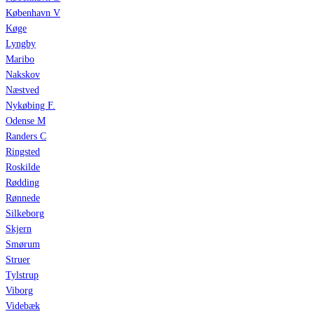
København V
Køge
Lyngby
Maribo
Nakskov
Næstved
Nykøbing F.
Odense M
Randers C
Ringsted
Roskilde
Rødding
Rønnede
Silkeborg
Skjern
Smørum
Struer
Tylstrup
Viborg
Videbæk