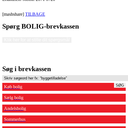
[mashshare]
TILBAGE
Spørg BOLIG-brevkassen
Klik her for at stille dit spørgsmål
Søg i brevkassen
SØG
Køb bolig
Sælg bolig
Andelsbolig
Sommerhus