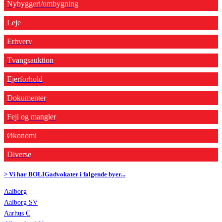
Nybyggeri/ombygning
Leje
Erhverv
Tvangsauktion
Ejerforhold
Dokumenter
Fejl og mangler
Økonomi
Diverse
> Vi har BOLIGadvokater i følgende byer...
Aalborg
Aalborg SV
Aarhus C