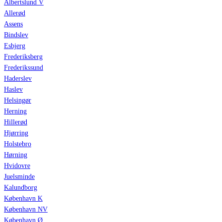
Albertslund V
Allerød
Assens
Bindslev
Esbjerg
Frederiksberg
Frederikssund
Haderslev
Haslev
Helsingør
Herning
Hillerød
Hjørring
Holstebro
Hørning
Hvidovre
Juelsminde
Kalundborg
København K
København NV
København Ø