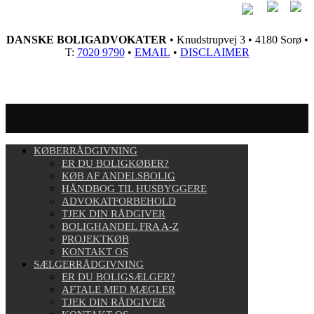
DANSKE BOLIGADVOKATER
• Knudstrupvej 3 • 4180 Sorø •
T:
7020 9790
•
EMAIL
•
DISCLAIMER
KØBERRÅDGIVNING
ER DU BOLIGKØBER?
KØB AF ANDELSBOLIG
HÅNDBOG TIL HUSBYGGERE
ADVOKATFORBEHOLD
TJEK DIN RÅDGIVER
BOLIGHANDEL FRA A-Z
PROJEKTKØB
KONTAKT OS
SÆLGERRÅDGIVNING
ER DU BOLIGSÆLGER?
AFTALE MED MÆGLER
TJEK DIN RÅDGIVER