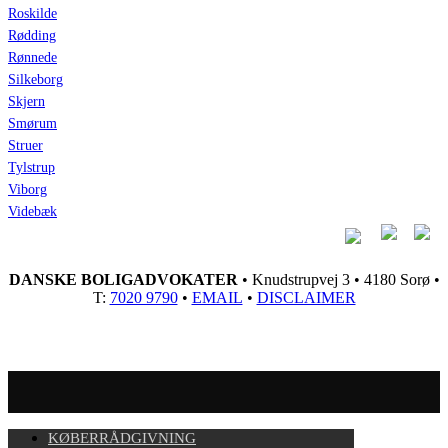
Roskilde
Rødding
Rønnede
Silkeborg
Skjern
Smørum
Struer
Tylstrup
Viborg
Videbæk
DANSKE BOLIGADVOKATER
• Knudstrupvej 3 • 4180 Sorø •
T:
7020 9790
•
EMAIL
•
DISCLAIMER
KØBERRÅDGIVNING