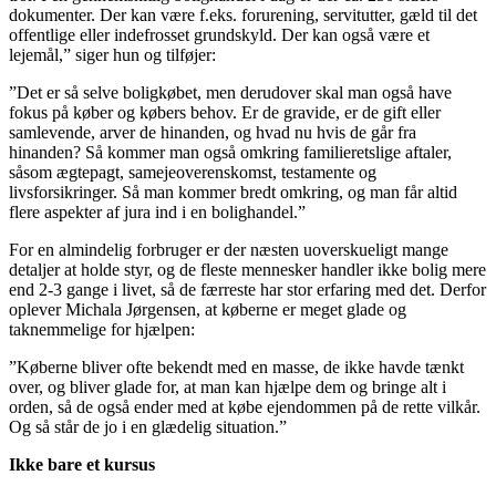
dokumenter. Der kan være f.eks. forurening, servitutter, gæld til det
offentlige eller indefrosset grundskyld. Der kan også være et
lejemål,” siger hun og tilføjer:
”Det er så selve boligkøbet, men derudover skal man også have
fokus på køber og købers behov. Er de gravide, er de gift eller
samlevende, arver de hinanden, og hvad nu hvis de går fra
hinanden? Så kommer man også omkring familieretslige aftaler,
såsom ægtepagt, samejeoverenskomst, testamente og
livsforsikringer. Så man kommer bredt omkring, og man får altid
flere aspekter af jura ind i en bolighandel.”
For en almindelig forbruger er der næsten uoverskueligt mange
detaljer at holde styr, og de fleste mennesker handler ikke bolig mere
end 2-3 gange i livet, så de færreste har stor erfaring med det. Derfor
oplever Michala Jørgensen, at køberne er meget glade og
taknemmelige for hjælpen:
”Køberne bliver ofte bekendt med en masse, de ikke havde tænkt
over, og bliver glade for, at man kan hjælpe dem og bringe alt i
orden, så de også ender med at købe ejendommen på de rette vilkår.
Og så står de jo i en glædelig situation.”
Ikke bare et kursus