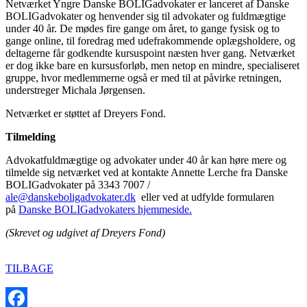
Netværket Yngre Danske BOLIGadvokater er lanceret af Danske
BOLIGadvokater og henvender sig til advokater og fuldmægtige
under 40 år. De mødes fire gange om året, to gange fysisk og to
gange online, til foredrag med udefrakommende oplægsholdere, og
deltagerne får godkendte kursuspoint næsten hver gang. Netværket
er dog ikke bare en kursusforløb, men netop en mindre, specialiseret
gruppe, hvor medlemmerne også er med til at påvirke retningen,
understreger Michala Jørgensen.
Netværket er støttet af Dreyers Fond.
Tilmelding
Advokatfuldmægtige og advokater under 40 år kan høre mere og
tilmelde sig netværket ved at kontakte Annette Lerche fra Danske
BOLIGadvokater på 3343 7007 /
ale@danskeboligadvokater.dk
eller ved at udfylde formularen
på
Danske BOLIGadvokaters hjemmeside.
(Skrevet og udgivet af Dreyers Fond)
TILBAGE