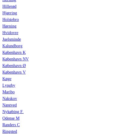
Hillerød
Hjørring
Holstebro
Hørning
Hvidovre
Juelsminde
Kalundborg
København K
København NV
København Ø
København V
Køge
Lyngby
Maribo
Nakskov
Næstved
Nykøbing F.
Odense M
Randers C
Ringsted