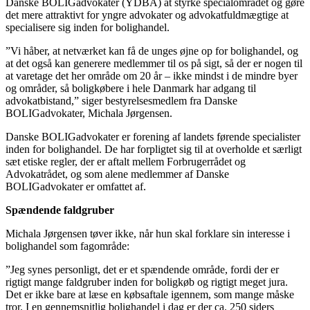
Danske BOLIGadvokater (YDBA) at styrke specialområdet og gøre
det mere attraktivt for yngre advokater og advokatfuldmægtige at
specialisere sig inden for bolighandel.
”Vi håber, at netværket kan få de unges øjne op for bolighandel, og
at det også kan generere medlemmer til os på sigt, så der er nogen til
at varetage det her område om 20 år – ikke mindst i de mindre byer
og områder, så boligkøbere i hele Danmark har adgang til
advokatbistand,” siger bestyrelsesmedlem fra Danske
BOLIGadvokater, Michala Jørgensen.
Danske BOLIGadvokater er forening af landets førende specialister
inden for bolighandel. De har forpligtet sig til at overholde et særligt
sæt etiske regler, der er aftalt mellem Forbrugerrådet og
Advokatrådet, og som alene medlemmer af Danske
BOLIGadvokater er omfattet af.
Spændende faldgruber
Michala Jørgensen tøver ikke, når hun skal forklare sin interesse i
bolighandel som fagområde:
”Jeg synes personligt, det er et spændende område, fordi der er
rigtigt mange faldgruber inden for boligkøb og rigtigt meget jura.
Det er ikke bare at læse en købsaftale igennem, som mange måske
tror. I en gennemsnitlig bolighandel i dag er der ca. 250 siders