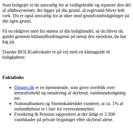
Som boligejer er du ansvarlig for at vedligeholde og reparere den del
af afløbssystemet, der ligger på din grund, så regnvand bliver ledt
væk. Du er også ansvarlig for at sikre mod grundvandsstigninger på
din egen grund.
Få en rådgiver med fra starten af din bolighandel, så du bliver du
guidet gennem klimaudfordringerne på netop den ejendom, du har
kig på.
Danske BOLIGadvokater er på vej med en klimaguide til
boligkøbere.
Faktaboks
Dingeo.dk
er en hjemmeside, som giver overblik over
terrænforhold og simulering af skybrud, vandstandsstigning
mv.
Nationalbanken og Stormskaderådet vurderer, at ca. 1% af
enfamiliehuse er i fare for oversvømmelser.
Forsikring & Pension rapporterer at der årligt er 3.500
vandskader på private bygninger efter skybrud alene.