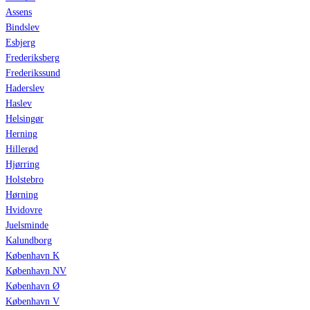
Assens
Bindslev
Esbjerg
Frederiksberg
Frederikssund
Haderslev
Haslev
Helsingør
Herning
Hillerød
Hjørring
Holstebro
Hørning
Hvidovre
Juelsminde
Kalundborg
København K
København NV
København Ø
København V