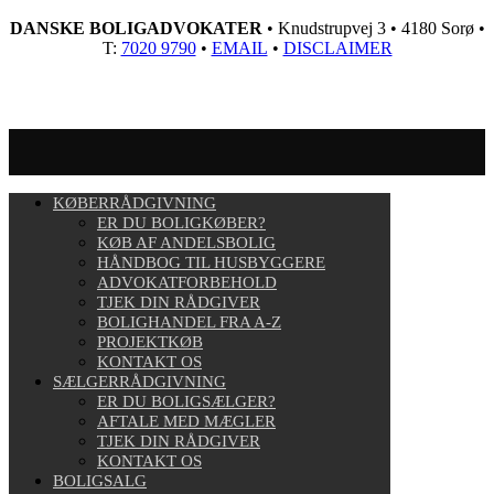
DANSKE BOLIGADVOKATER
• Knudstrupvej 3 • 4180 Sorø •
T:
7020 9790
•
EMAIL
•
DISCLAIMER
KØBERRÅDGIVNING
ER DU BOLIGKØBER?
KØB AF ANDELSBOLIG
HÅNDBOG TIL HUSBYGGERE
ADVOKATFORBEHOLD
TJEK DIN RÅDGIVER
BOLIGHANDEL FRA A-Z
PROJEKTKØB
KONTAKT OS
SÆLGERRÅDGIVNING
ER DU BOLIGSÆLGER?
AFTALE MED MÆGLER
TJEK DIN RÅDGIVER
KONTAKT OS
BOLIGSALG