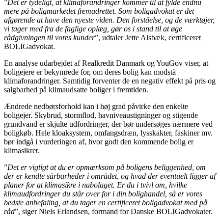
”
Det er tydeligt, at klimaforandringer kommer til at fylde endnu
mere på boligmarkedet fremadrettet. Som boligadvokat er det
afgørende at have den nyeste viden. Den forståelse, og de værktøjer,
vi tager med fra de faglige oplæg, gør os i stand til at øge
rådgivningen til vores kunder
”, udtaler Jette Alsbæk, certificeret
BOLIGadvokat.
En analyse udarbejdet af Realkredit Danmark og YouGov viser, at
boligejere er bekymrede for, om deres bolig kan modstå
klimaforandringer. Samtidig forventer de en negativ effekt på pris og
salgbarhed på klimaudsatte boliger i fremtiden.
Ændrede nedbørsforhold kan i høj grad påvirke den enkelte
boligejer. Skybrud, stormflod, havniveaustigninger og stigende
grundvand er skjulte udfordringer, der bør undersøges nærmere ved
boligkøb. Hele kloaksystem, omfangsdræn, lysskakter, faskiner mv.
bør indgå i vurderingen af, hvor godt den kommende bolig er
klimasikret.
”
Det er vigtigt at du er opmærksom på boligens beliggenhed, om
der er kendte sårbarheder i området, og hvad der eventuelt ligger af
planer for at klimasikre i nabolaget. Er du i tvivl om, hvilke
klimaudfordringer du står over for i din bolighandel, så er vores
bedste anbefaling, at du tager en certificeret boligadvokat med på
råd
”, siger Niels Erlandsen, formand for Danske BOLIGadvokater.