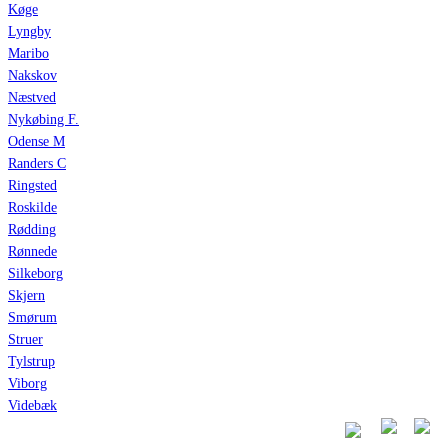
Køge
Lyngby
Maribo
Nakskov
Næstved
Nykøbing F.
Odense M
Randers C
Ringsted
Roskilde
Rødding
Rønnede
Silkeborg
Skjern
Smørum
Struer
Tylstrup
Viborg
Videbæk