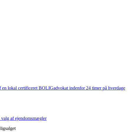
en lokal certificeret BOLIGadvokat indenfor 24 timer på hverdage
på valg af ejendomsmægler
ligsalget