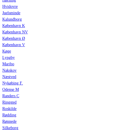
Hørning
Hvidovre
Juelsminde
Kalundborg
København K
København NV
København Ø
København V
Køge
Lyngby
Maribo
Nakskov
Næstved
Nykøbing F.
Odense M
Randers C
Ringsted
Roskilde
Rødding
Rønnede
Silkeborg