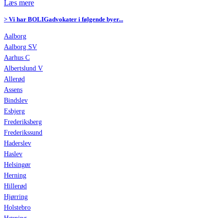
Læs mere
> Vi har BOLIGadvokater i følgende byer...
Aalborg
Aalborg SV
Aarhus C
Albertslund V
Allerød
Assens
Bindslev
Esbjerg
Frederiksberg
Frederikssund
Haderslev
Haslev
Helsingør
Herning
Hillerød
Hjørring
Holstebro