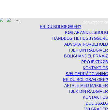
Rådgiverportalen
ER DU BOLIGKØBER?
KØB AF ANDELSBOLIG
HÅNDBOG TIL HUSBYGGERE
ADVOKATFORBEHOLD
TJEK DIN RÅDGIVER
BOLIGHANDEL FRA A-Z
PROJEKTKØB
KONTAKT OS
SÆLGERRÅDGIVNING
ER DU BOLIGSÆLGER?
AFTALE MED MÆGLER
TJEK DIN RÅDGIVER
KONTAKT OS
BOLIGSALG
360 GRADER