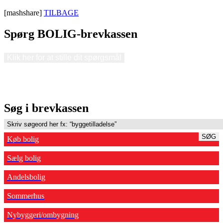
[mashshare]
TILBAGE
Spørg BOLIG-brevkassen
Klik her for at stille dit spørgsmål
Søg i brevkassen
SØG
Køb bolig
Sælg bolig
Andelsbolig
Sommerhus
Nybyggeri/ombygning