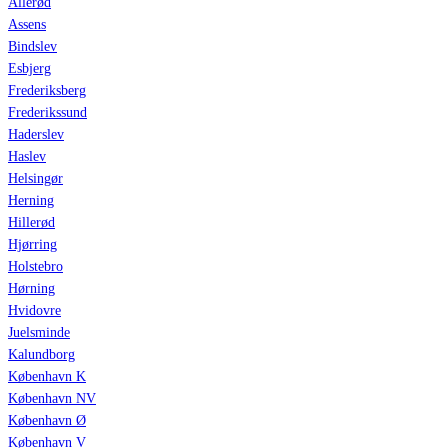
Allerød
Assens
Bindslev
Esbjerg
Frederiksberg
Frederikssund
Haderslev
Haslev
Helsingør
Herning
Hillerød
Hjørring
Holstebro
Hørning
Hvidovre
Juelsminde
Kalundborg
København K
København NV
København Ø
København V