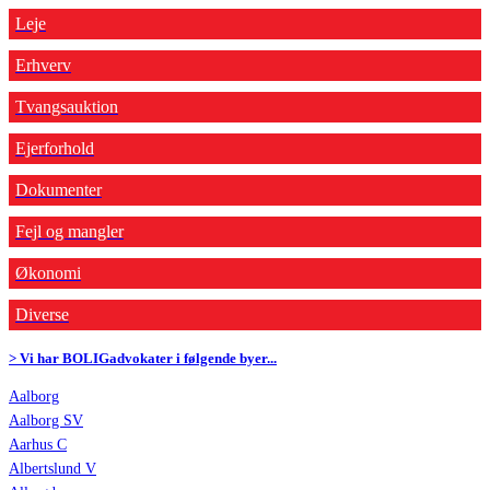
Leje
Erhverv
Tvangsauktion
Ejerforhold
Dokumenter
Fejl og mangler
Økonomi
Diverse
> Vi har BOLIGadvokater i følgende byer...
Aalborg
Aalborg SV
Aarhus C
Albertslund V