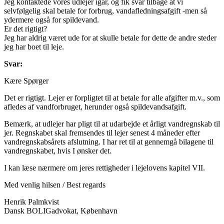
Jeg kontaktede vores udlejer igår, og fik svar tilbage at vi
selvfølgelig skal betale for forbrug, vandafledningsafgift -men så
ydermere også for spildevand.
Er det rigtigt?
Jeg har aldrig været ude for at skulle betale for dette de andre steder
jeg har boet til leje.
Svar:
Kære Spørger
Det er rigtigt. Lejer er forpligtet til at betale for alle afgifter m.v., som
afledes af vandforbruget, herunder også spildevandsafgift.
Bemærk, at udlejer har pligt til at udarbejde et årligt vandregnskab til
jer. Regnskabet skal fremsendes til lejer senest 4 måneder efter
vandregnskabsårets afslutning. I har ret til at gennemgå bilagene til
vandregnskabet, hvis I ønsker det.
I kan læse nærmere om jeres rettigheder i lejelovens kapitel VII.
Med venlig hilsen / Best regards
Henrik Palmkvist
Dansk BOLIGadvokat, København