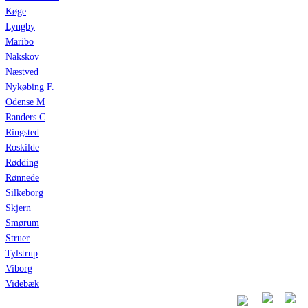
Køge
Lyngby
Maribo
Nakskov
Næstved
Nykøbing F.
Odense M
Randers C
Ringsted
Roskilde
Rødding
Rønnede
Silkeborg
Skjern
Smørum
Struer
Tylstrup
Viborg
Videbæk